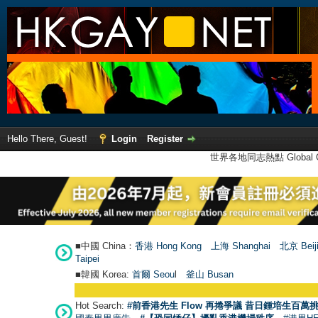
Hello There, Guest!
Login
Register
世界各地同志熱點 Global Ga
■中國 China：
香港 Hong Kong
上海 Shanghai
北京 Beij
Taipei
■韓國 Korea:
首爾 Seou
l
釜山 Busan
Hot Search:
#前香港先生 Flow 再捲爭議 昔日鍾培生百萬挑