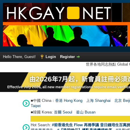
Hello There, Guest!
Login
Register
世界各地同志熱點 Global Ga
■中國 China：
香港 Hong Kong
上海 Shanghai
北京 Beij
Taipei
■韓國 Korea:
首爾 Seou
l
釜山 Busan
Hot Search:
#前香港先生 Flow 再捲爭議 昔日鍾培生百萬挑