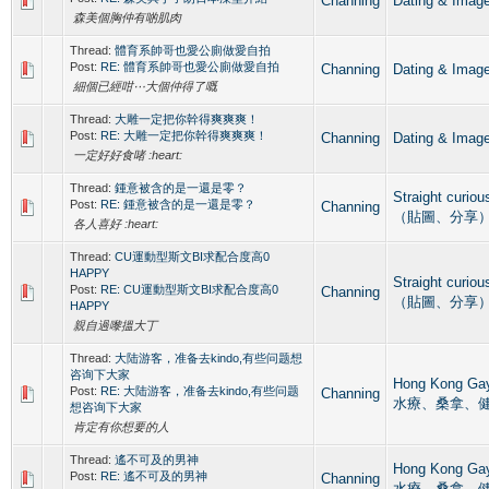
Channing
Dating & 
森美個胸仲有啲肌肉
Thread:
體育系帥哥也愛公廁做愛自拍
Post:
RE: 體育系帥哥也愛公廁做愛自拍
Channing
Dating & 
細個已經咁⋯大個仲得了嘅
Thread:
大雕一定把你幹得爽爽爽！
Post:
RE: 大雕一定把你幹得爽爽爽！
Channing
Dating & 
一定好好食啫 :heart:
Thread:
鍾意被含的是一還是零？
Straight curi
Post:
RE: 鍾意被含的是一還是零？
Channing
（貼圖、分享
各人喜好 :heart:
Thread:
CU運動型斯文BI求配合度高0
HAPPY
Straight curi
Post:
RE: CU運動型斯文BI求配合度高0
Channing
（貼圖、分享
HAPPY
親自過嚟搵大丁
Thread:
大陆游客，准备去kindo,有些问题想
咨询下大家
Hong Kong G
Post:
RE: 大陆游客，准备去kindo,有些问题
Channing
水療、桑拿、
想咨询下大家
肯定有你想要的人
Thread:
遙不可及的男神
Hong Kong G
Post:
RE: 遙不可及的男神
Channing
水療、桑拿、