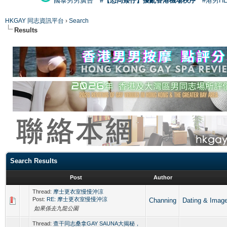
國泰男男廣告
#【恐同矮仔】擾亂香港機場秩序
#港男H
HKGAY 同志資訊平台
›
Search
Results
Search Results
Post
Author
Thread:
摩士更衣室慢慢沖涼
Post:
RE: 摩士更衣室慢慢沖涼
Channing
Dating & 
如果係去九龍公園
Thread:
查干同志桑拿GAY SAUNA大揭秘，