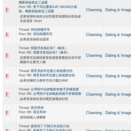
獨家探秘基友三温暖
Post:
RE: 查干同志桑拿GAY SAUNA大揭
Channing
Dating & 
秘，獨家探秘基友三温暖
其實有陣時身材太好對觀眾身體唔好因為會
失血過多 :heart:
Thread:
尋找韓國哥哥
Post:
RE: 尋找韓國哥哥
Channing
Dating & 
如果真係個樣似搵我
Thread:
我要求真係好高?（略長）
Post:
RE: 我要求真係好高?（略長）
Channing
Dating & 
其實要求高都唔緊要架最緊要嘅係你有冇咁
嘅條件去要求人哋
Thread:
體育系帥哥也愛公廁做愛自拍
Post:
RE: 體育系帥哥也愛公廁做愛自拍
Channing
Dating & 
如果佢哋咁大膽有冇拍片嘅話仲好
Thread:
台灣高中生帥氣鮮肉無手穿褲競賽
Post:
RE: 台灣高中生帥氣鮮肉無手穿褲競賽
Channing
Dating & 
如果香港都有更好嘅質素嘅就好啦
Thread:
再見男神
Post:
RE: 再見男神
Channing
Dating & 
算啦呢啲人渣嚟㗎
Thread:
森美與丁子朗日本澡堂介紹
Post:
RE: 森美與丁子朗日本澡堂介紹