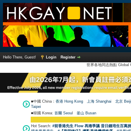
Hello There, Guest!
Login
Register
世界各地同志熱點 Global Ga
■中國 China：
香港 Hong Kong
上海 Shanghai
北京 Beij
Taipei
■韓國 Korea:
首爾 Seou
l
釜山 Busan
Hot Search:
#前香港先生 Flow 再捲爭議 昔日鍾培生百萬挑