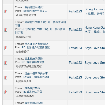
咁大隻好正
Thread:
我的摔跤手男友 1
Straight cur
Post:
RE: 我的摔跤手男友 1
Fatfat123
（貼圖、分享
真係好勁呀咁大隻
Thread:
好耐冇打文啦！就打吓一個我會返到
丁嘅
Hong Kong 
Post:
RE: 好耐冇打文啦！就打吓一個我會返
Fatfat123
水療、桑拿、
到丁嘅
多謝你的分享
Thread:
世界健身浴室偷窺記
Post:
RE: 世界健身浴室偷窺記
Fatfat123
Boys Love St
好似幾吸引
Thread:
游水教練的愛情
Post:
RE: 游水教練的愛情
Fatfat123
Boys Love St
哈哈真係好鬼正呀笑死
Thread:
這是一個簡單的故事
Post:
RE: 這是一個簡單的故事
Fatfat123
Boys Love St
好搞笑呀真係
Thread:
成為狗奴的我
Post:
RE: 成為狗奴的我
Fatfat123
Boys Love St
又真係幾刺激既
Thread:
最後面的淋浴間