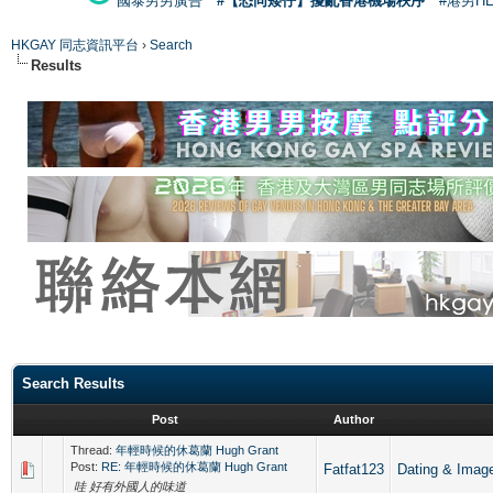
國泰男男廣告
#【恐同矮仔】擾亂香港機場秩序
#港男H
HKGAY 同志資訊平台
›
Search
Results
Search Results
Post
Author
Thread:
年輕時候的休葛蘭 Hugh Grant
Post:
RE: 年輕時候的休葛蘭 Hugh Grant
Fatfat123
Dating & 
哇 好有外國人的味道