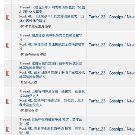
Thread:
《玫瑰少年》同志導演陳俊志 51歲
心因性休克驟逝
Post:
RE: 《玫瑰少年》同志導演陳俊志 51
Fatfat123
Gossips / 
歲心因性休克驟逝
唉 咁早就死左真係慘
Thread:
關注性侵 葛珮帆陳志全自揭曾被非
禮
Post:
RE: 關注性侵 葛珮帆陳志全自揭曾被非
Fatfat123
Gossips / 
禮
唉 係有d慘呀咁樣
Thread:
政府回應同志遊行 盼明年完成其他
地區消除歧視研究
Post:
RE: 政府回應同志遊行 盼明年完成其他
Fatfat123
Gossips / 
地區消除歧視研究
希望可以啦
Thread:
出櫃等同忤逆父親 陳俊志：這讓我
成為無父之人
Post:
RE: 出櫃等同忤逆父親 陳俊志：這讓
Fatfat123
Gossips / 
我成為無父之人
唉 加油呀你
Thread:
世新學生彩虹旗爭議 校方：並非反
對主張
Post:
RE: 世新學生彩虹旗爭議 校方：並非反
Fatfat123
Gossips / 
對主張