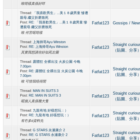
唉咁樣真係好咩
Thread:
「我喜歡男生」...美１８歲男童 慘遭
親母.繼父折磨致死
Post:
RE: 「我喜歡男生」...美１８歲男童 慘
Fatfat123
Gossips / 
遭親母.繼父折磨致死
唉 何苦呢咁樣
Thread:
上海帅哥Ayu Winston
Straight cur
Post:
RE: 上海帅哥Ayu Winston
Fatfat123
（貼圖、分享
其實我想講你好似死左圖
Thread:
露體狂 全裸出沒 火炭公園 今晚
7.00pm
Straight cur
Post:
RE: 露體狂 全裸出沒 火炭公園 今晚
Fatfat123
（貼圖、分享
7.00pm
唉 可惜我唔得閒
Thread:
MAN IN SUITS 3
Straight cur
Post:
RE: MAN IN SUITS 3
Fatfat123
（貼圖、分享
呢個人真係幾大隻
Thread:
九龍有地 好樣想玩：）
Straight cur
Post:
RE: 九龍有地 好樣想玩：）
Fatfat123
（貼圖、分享
有冇多d資料先
Thread:
G STARS 永瀬康介 2
Straight cur
Post:
RE: G STARS 永瀬康介 2
Fatfat123
（貼圖、分享