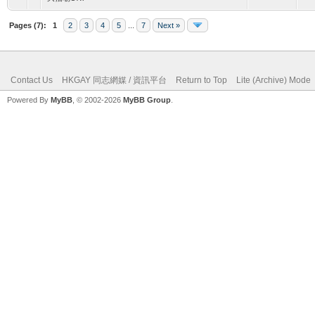
Pages (7):
1
2
3
4
5
...
7
Next »
Contact Us
HKGAY 同志網媒 / 資訊平台
Return to Top
Lite (Archive) Mode
Powered By
MyBB
, © 2002-2026
MyBB Group
.