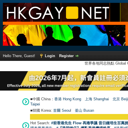
Hello There, Guest!
Login
Register
世界各地同志熱點 Global Ga
■中國 China：
香港 Hong Kong
上海 Shanghai
北京 Beij
Taipei
■韓國 Korea:
首爾 Seou
l
釜山 Busan
Hot Search:
#前香港先生 Flow 再捲爭議 昔日鍾培生百萬挑