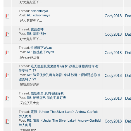
好大隻好正丫…
Thread:
edisonfanye
Post:
RE: edisonfanye
Cody2018
Da
好大隻好正丫…
Thread:
蒙面侽神
Post:
RE: 蒙面侽神
Cody2018
Da
好大隻好正丫…
Thread:
性感腋下Wyatt
Post:
RE: 性感腋下Wyatt
Cody2018
Da
好sexy好正呀
Thread:
這天使臉孔魔鬼翹臀+身材 沙灘上裸體誘惑你 有
誰受得了 ??
Post:
RE: 這天使臉孔魔鬼翹臀+身材 沙灘上裸體誘惑你 有
Cody2018
Da
誰受得了 ??
頂唔順啦好正
Thread:
酷勁型男 肌肉毛腿好爽
Post:
RE: 酷勁型男 肌肉毛腿好爽
Cody2018
Da
又靚仔又大隻
Thread:
電影《Under The Silver Lake》Andrew Garfield
醉人肉臀
Post:
RE: 電影《Under The Silver Lake》Andrew Garfield
Cody2018
Da
醉人肉臀
大幅啲OK?