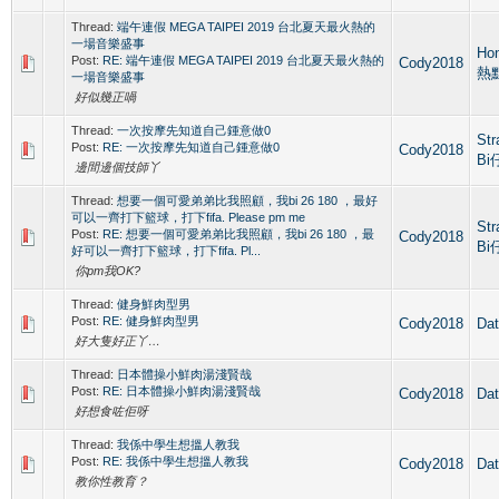
Thread:
端午連假 MEGA TAIPEI 2019 台北夏天最火熱的
一場音樂盛事
Ho
Post:
RE: 端午連假 MEGA TAIPEI 2019 台北夏天最火熱的
Cody2018
熱
一場音樂盛事
好似幾正喎
Thread:
一次按摩先知道自己鍾意做0
Str
Post:
RE: 一次按摩先知道自己鍾意做0
Cody2018
B
邊間邊個技師丫
Thread:
想要一個可愛弟弟比我照顧，我bi 26 180 ，最好
可以一齊打下籃球，打下fifa. Please pm me
Str
Post:
RE: 想要一個可愛弟弟比我照顧，我bi 26 180 ，最
Cody2018
B
好可以一齊打下籃球，打下fifa. Pl...
你pm我OK?
Thread:
健身鮮肉型男
Post:
RE: 健身鮮肉型男
Cody2018
Da
好大隻好正丫…
Thread:
日本體操小鮮肉湯淺賢哉
Post:
RE: 日本體操小鮮肉湯淺賢哉
Cody2018
Da
好想食咗佢呀
Thread:
我係中學生想搵人教我
Post:
RE: 我係中學生想搵人教我
Cody2018
Da
教你性教育？