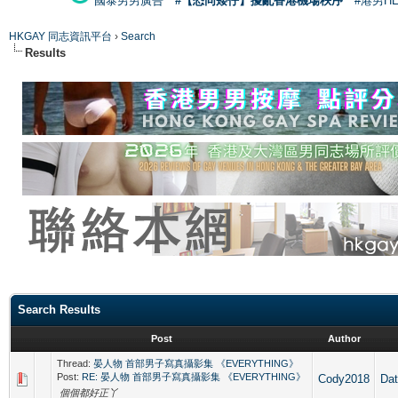
國泰男男廣告
#【恐同矮仔】擾亂香港機場秩序
#港男H
HKGAY 同志資訊平台
›
Search
Results
Search Results
Post
Author
Thread:
晏人物 首部男子寫真攝影集 《EVERYTHING》
Post:
RE: 晏人物 首部男子寫真攝影集 《EVERYTHING》
Cody2018
Da
個個都好正丫