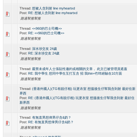
Thread:
想被人含到射 line myheartxd
Post:
RE: 想被人含到射 line myheartxd
路過幫推幫推
Thread:
<<960的巴士司機>>
Post:
RE: <<960的巴士司機>>
路過幫推幫推
Thread:
深水埗交友 24歲
Post:
RE: 深水埗交友 24歲
路過幫推幫推
Thread:
嚴禁未成年人士張貼性邀約或相關的文章， 此文已被管理員遮蓋
Post:
RE: 我中學生 想同中學生互打互含 招 我thin+冇咩經驗在10方面
路過幫推幫推
Thread:
(香港外國人)(TG有靚仔相) 玩更衣室 想搵後生仔幫我含到射 最好住新
界西
Post:
RE: (香港外國人)(TG有靚仔相) 玩更衣室 想搵後生仔幫我含到射 最好住
新界西
路過幫推幫推
Thread:
有無直男想俾男仔含&奶？
Post:
RE: 有無直男想俾男仔含&奶？
路過幫推幫推