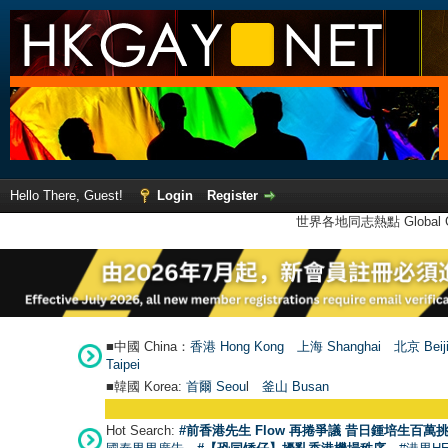
Hello There, Guest!
Login
Register
世界各地同志熱點 Global Ga
■中國 China：
香港 Hong Kong
上海 Shanghai
北京 Beij
Taipei
■韓國 Korea:
首爾 Seou
l
釜山 Busan
Hot Search:
#前香港先生 Flow 再捲爭議 昔日鍾培生百萬挑