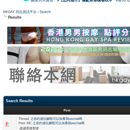
國泰男男廣告
#【恐同矮仔】擾亂香港機場秩序
#港男H
HKGAY 同志資訊平台
›
Search
Results
Search Results
Post
Thread:
之前約過玩腳既可以加番我wechat嗎
Post:
RE: 之前約過玩腳既可以加番我wechat嗎
路過幫推幫推