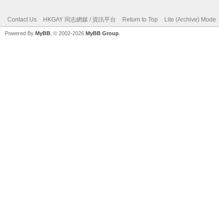
Contact Us
HKGAY 同志網媒 / 資訊平台
Return to Top
Lite (Archive) Mode
Powered By
MyBB
, © 2002-2026
MyBB Group
.