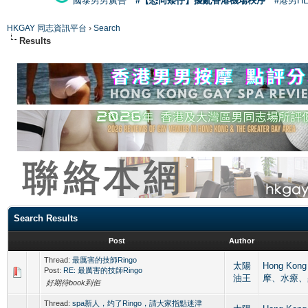
國泰男男廣告
#【恐同矮仔】擾亂香港機場秩序
#港男H
HKGAY 同志資訊平台
›
Search
Results
Search Results
Post
Author
Thread:
最厲害的技師Ringo
太陽
Hong Kon
Post:
RE: 最厲害的技師Ringo
油王
摩、水療、
好期待book到佢
Thread:
spa新人，约了Ringo，請大家指點迷津