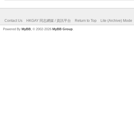
Contact Us
HKGAY 同志網媒 / 資訊平台
Return to Top
Lite (Archive) Mode
Powered By
MyBB
, © 2002-2026
MyBB Group
.