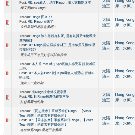
太陽
Hong Kon
Post:
RE: spa新人，约了Ringo，請大家指點迷津
油王
摩、水療、
我又要book ringo!
Thread:
Ringo 回來了!
太陽
Hong Kon
Post:
RE: Ringo 回來了!
油王
摩、水療、
今日星期日應該有番吧？
Thread:
Ringo 除左樣靚身材正, 是有氣質又懂物理按
摩的技師
太陽
Hong Kon
Post:
RE: Ringo 除左樣靚身材正, 是有氣質又懂物理
油王
摩、水療、
按摩的技師
番完成日工今日好想試試佢按摩
Thread:
本人首Post 就打Spa嘅個人感受啦 評就叫唔
上啦。
太陽
Hong Kon
Post:
RE: 本人首Post 就打Spa嘅個人感受啦 評就叫
油王
摩、水療、
唔上啦。
他真人一定好帥
Thread:
比Ringo按摩係視覺享受
太陽
Hong Kon
Post:
RE: 比Ringo按摩係視覺享受
油王
摩、水療、
好想看看他的胸
Thread:
【同志按摩】軍服系韓仔Ringo，【Vito's
Team團隊】的質素有甚麼保證？
太陽
Hong Kon
Post:
RE: 【同志按摩】軍服系韓仔Ringo，【Vito's
油王
摩、水療、
Team團隊】的質素有甚麼保證？
各位師兄ringo 星期日有番嗎