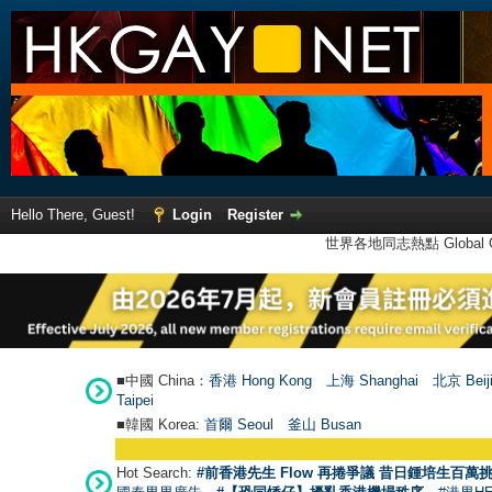
Hello There, Guest!
Login
Register
世界各地同志熱點 Global Ga
■中國 China：
香港 Hong Kong
上海 Shanghai
北京 Beij
Taipei
■韓國 Korea:
首爾 Seou
l
釜山 Busan
Hot Search:
#前香港先生 Flow 再捲爭議 昔日鍾培生百萬挑