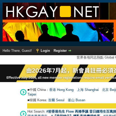
Hello There, Guest!
Login
Register
世界各地同志熱點 Global Ga
■中國 China：
香港 Hong Kong
上海 Shanghai
北京 Beij
Taipei
■韓國 Korea:
首爾 Seou
l
釜山 Busan
Hot Search:
#前香港先生 Flow 再捲爭議 昔日鍾培生百萬挑