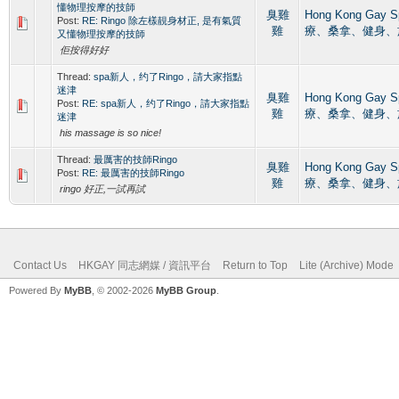
懂物理按摩的技師
臭雞
Hong Kong Gay
Post:
RE: Ringo 除左樣靚身材正, 是有氣質
雞
療、桑拿、健身、
又懂物理按摩的技師
佢按得好好
Thread:
spa新人，约了Ringo，請大家指點
迷津
臭雞
Hong Kong Gay
Post:
RE: spa新人，约了Ringo，請大家指點
雞
療、桑拿、健身、
迷津
his massage is so nice!
Thread:
最厲害的技師Ringo
臭雞
Hong Kong Gay
Post:
RE: 最厲害的技師Ringo
雞
療、桑拿、健身、
ringo 好正,一試再試
Contact Us
HKGAY 同志網媒 / 資訊平台
Return to Top
Lite (Archive) Mode
Powered By
MyBB
, © 2002-2026
MyBB Group
.