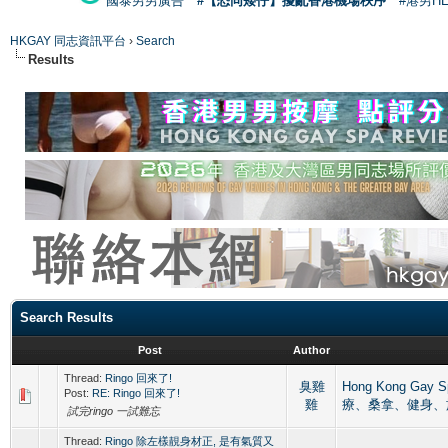
國泰男男廣告
#【恐同矮仔】擾亂香港機場秩序
#港男H
HKGAY 同志資訊平台
›
Search
Results
Search Results
Post
Author
Thread:
Ringo 回來了!
臭雞
Hong Kong Gay
Post:
RE: Ringo 回來了!
雞
療、桑拿、健身、
試完ringo 一試難忘
Thread:
Ringo 除左樣靚身材正, 是有氣質又