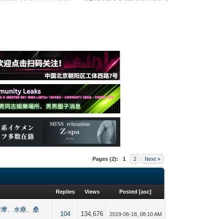
Pages (2):
1
2
Next »
Replies
Views
Posted
[
asc
]
熱點【按摩、水療、桑
104
134,676
2019-06-18, 08:10 AM