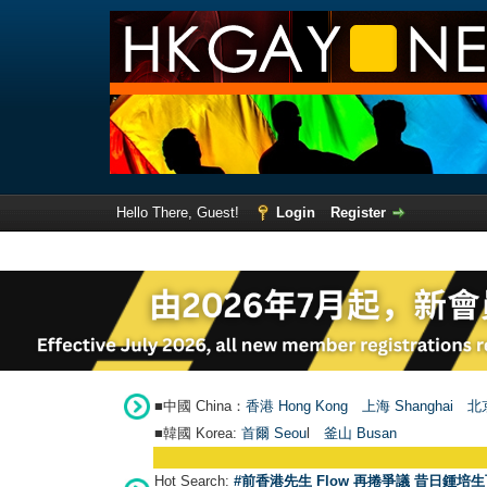
Hello There, Guest!
Login
Register
■中國 China：
香港 Hong Kong
上海 Shanghai
北京
■韓國 Korea:
首爾 Seou
l
釜山 Busan
Hot Search:
#前香港先生 Flow 再捲爭議 昔日鍾培生