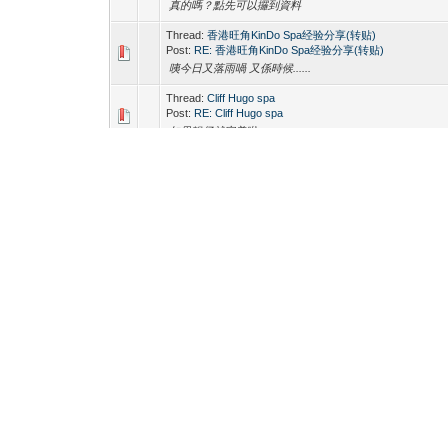
真的嗎？點先可以攞到資料
Thread:
香港旺角KinDo Spa经验分享(转贴)
Post:
RE: 香港旺角KinDo Spa经验分享(转贴)
咦今日又落雨喎 又係時候......
Thread:
Cliff Hugo spa
Post:
RE: Cliff Hugo spa
如果靚仔就完美啦
Thread:
試左thomas
Post:
RE: 試左kindo年輕技師Danny
哈哈哈 Danny BB吖嘛
Thread:
上次試完KinDO技師Anderson，籃球仔身形，185
高，值得一試。
Post:
RE: 上次試完kinDO技師Jeffrey，個樣電視劇演員咁
直係隱藏天菜！！
靚仔個個都想要 係咪好難book
Thread:
最近經過旺角朗豪坊，試左新人Noah
Post:
RE: 諗住食Jolibee，點知試咗Danny BB！
Out call包膠下好喎
Thread:
與WK的甜蜜時光
Post:
RE: Hugo都開左一排，有無啲咩野新人好介紹丫
等我又試試先
Thread:
香港旺角KinDo Spa经验分享(转贴)