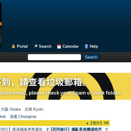
Portal
Search
Calendar
Help
大阪 Osaka
京都 Kyoto
kok
清邁 Chiangmai
●
【號外】HKGAY.net已啟動自家製【群
愛同行】香港國泰男男廣告
#【恐同矮仔】擾亂香港機場秩序
#