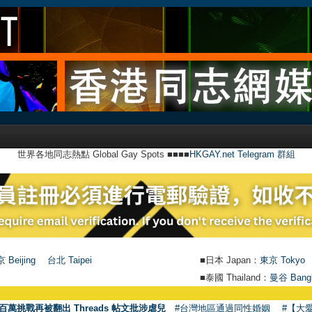
世界各地同志熱點 Global Gay Spots ■■■■
HKGAY.net Telegram 群組
 Beijing
台北 Taipei
■日本 Japan：
東京 Tokyo
■泰國 Thailand：
曼谷 Bang
百萬挑戰再被翻出 Threads 帖文批涉虐兒
#台灣地區通過同性婚姻
#【大