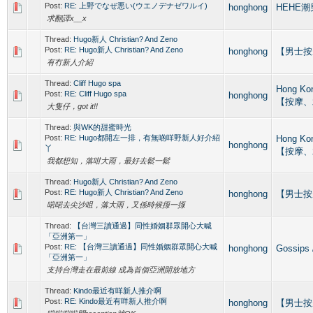
Post:
RE: 上野でなぜ悪い(ウエノデナゼワルイ)
honghong
HEHE潮男
求翻譯x__x
Thread:
Hugo新人 Christian? And Zeno
Post:
RE: Hugo新人 Christian? And Zeno
honghong
【男士按摩專
有冇新人介紹
Thread:
Cliff Hugo spa
Hong Ko
Post:
RE: Cliff Hugo spa
honghong
【按摩、
大隻仔，got it!!
Thread:
與WK的甜蜜時光
Post:
RE: Hugo都開左一排，有無啲咩野新人好介紹
Hong Ko
honghong
丫
【按摩、
我都想知，落咁大雨，最好去鬆一鬆
Thread:
Hugo新人 Christian? And Zeno
Post:
RE: Hugo新人 Christian? And Zeno
honghong
【男士按摩專
啱啱去尖沙咀，落大雨，又係時候揼一揼
Thread:
【台灣三讀通過】同性婚姻群眾開心大喊
「亞洲第一」
Post:
RE: 【台灣三讀通過】同性婚姻群眾開心大喊
honghong
Gossip
「亞洲第一」
支持台灣走在最前線 成為首個亞洲開放地方
Thread:
Kindo最近有咩新人推介啊
Post:
RE: Kindo最近有咩新人推介啊
honghong
【男士按摩專