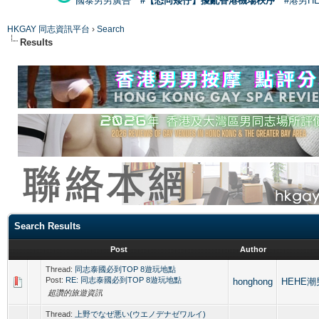
國泰男男廣告
#【恐同矮仔】擾亂香港機場秩序
#港男H
HKGAY 同志資訊平台
›
Search
Results
Search Results
Post
Author
Thread:
同志泰國必到TOP 8遊玩地點
Post:
RE: 同志泰國必到TOP 8遊玩地點
honghong
HEHE潮男
超讚的旅遊資訊
Thread:
上野でなぜ悪い(ウエノデナゼワルイ)