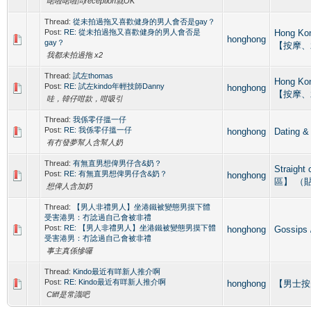
啱啦啱啦問reception就OK
Thread:
從未拍過拖又喜歡健身的男人會否是gay？
Post:
RE: 從未拍過拖又喜歡健身的男人會否是
Hong Ko
honghong
gay？
【按摩、
我都未拍過拖 x2
Thread:
試左thomas
Hong Ko
Post:
RE: 試左kindo年輕技師Danny
honghong
【按摩、
哇，韓仔咁款，咁吸引
Thread:
我係零仔搵一仔
Post:
RE: 我係零仔搵一仔
honghong
Datin
有冇發夢幫人含幫人奶
Thread:
有無直男想俾男仔含&奶？
Straight
Post:
RE: 有無直男想俾男仔含&奶？
honghong
區】 （
想俾人含加奶
Thread:
【男人非禮男人】坐港鐵被變態男摸下體
受害港男：冇諗過自己會被非禮
Post:
RE: 【男人非禮男人】坐港鐵被變態男摸下體
honghong
Gossip
受害港男：冇諗過自己會被非禮
事主真係慘囉
Thread:
Kindo最近有咩新人推介啊
Post:
RE: Kindo最近有咩新人推介啊
honghong
【男士按摩專
Cliff是常識吧