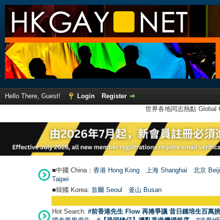
Hello There, Guest!
Login
Register
世界各地同志熱點 Global Ga
■中國 China：
香港 Hong Kong
上海 Shanghai
北京 Beij
Taipei
■韓國 Korea:
首爾 Seou
l
釜山 Busan
Hot Search:
#前香港先生 Flow 再捲爭議 昔日鍾培生百萬挑