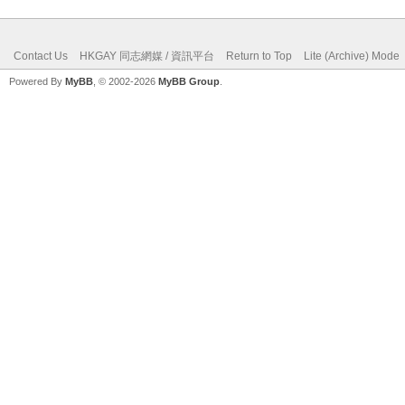
Contact Us
HKGAY 同志網媒 / 資訊平台
Return to Top
Lite (Archive) Mode
Powered By
MyBB
, © 2002-2026
MyBB Group
.