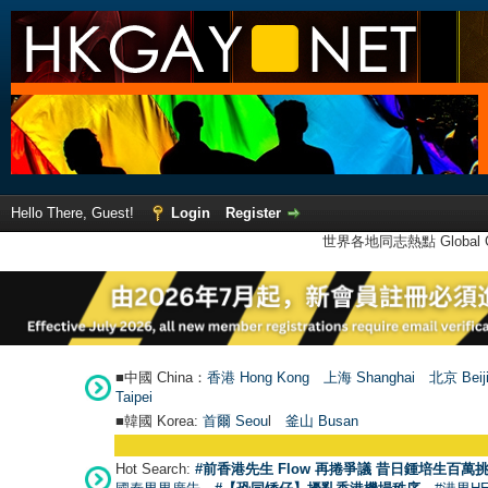
Hello There, Guest!
Login
Register
世界各地同志熱點 Global Ga
■中國 China：
香港 Hong Kong
上海 Shanghai
北京 Beij
Taipei
■韓國 Korea:
首爾 Seou
l
釜山 Busan
Hot Search:
#前香港先生 Flow 再捲爭議 昔日鍾培生百萬挑