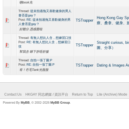
啲book先
Thread:
從未拍過拖又喜歡健身的男人
會否是gay？
Hong Kong Gay
Post:
RE: 從未拍過拖又喜歡健身的男
TSTrapper
療、桑拿、健身、
人會否是gay？
好難分 憑感覺啦
Thread:
有無人想比人含，想練習口技
Post:
RE: 有無人想比人含，想練習口
Straight curious
TSTrapper
技
圖、分享）
幫我含 睇下舒唔舒服
Thread:
自拍一張丁圖:P
Post:
RE: 自拍一張丁圖:P
TSTrapper
Dating & Ima
有！冇毛Tank光脫脫
Contact Us
HKGAY 同志網媒 / 資訊平台
Return to Top
Lite (Archive) Mode
Powered By
MyBB
, © 2002-2026
MyBB Group
.