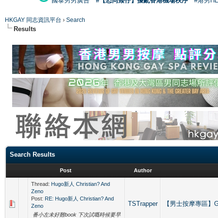
國泰男男廣告
#【恐同矮仔】擾亂香港機場秩序
#港男H
HKGAY 同志資訊平台
›
Search
Results
Search Results
Post
Author
Thread:
Hugo新人 Christian? And
Zeno
Post:
RE: Hugo新人 Christian? And
TSTrapper
【男士按摩專區】Gay M
Zeno
番小左未好難book 下次試嘅時候要早