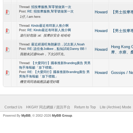
Thread:
招按摩服務,幫零號做第一次
Post:
RE: 招按摩服務,幫零號做第一次
Howard
【男士按摩專區】
1仔, I am here.
Thread:
Kindo最近有咩新人推介啊
Post:
RE: Kindo最近有咩新人推介啊
Howard
【男士按摩專區】
遊行好危險 :at: 按摩好安全 哈哈哈
Thread:
最近經過旺角朗豪坊，試左新人Noah
Hong Kong
Post:
RE: 諗住食Jolibee，點知試咗Danny BB！
Howard
摩、水療、
我都未試過Noah，下次試吓先。
Thread:
【大愛同行】國泰推新Branding廣告 男男
拖手海報籲「放下標籤」
Post:
RE: 【大愛同行】國泰推新Branding廣告 男
Howard
Gossips /
男拖手海報籲「放下標籤」
機管局同港鐵應該處理好嘅
Contact Us
HKGAY 同志網媒 / 資訊平台
Return to Top
Lite (Archive) Mode
Powered By
MyBB
, © 2002-2026
MyBB Group
.