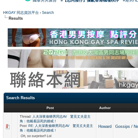
國泰男男廣告
#【恐同矮仔】擾亂香港機場秩序
#港男H
HKGAY 同志資訊平台
›
Search
Results
Search Results
Post
Author
Thread:
人夫深夜偷睇男同志AV 驚見丈夫是主
角：他戴着該死的婚戒！
Post:
RE: 人夫深夜偷睇男同志AV 驚見丈夫是主
Howard
Gossips /
角：他戴着該死的婚戒！
Oh, so surprise!! Lol.