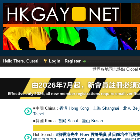
Hello There, Guest!
Login
Register
世界各地同志熱點 Global Ga
■中國 China：
香港 Hong Kong
上海 Shanghai
北京 Beij
Taipei
■韓國 Korea:
首爾 Seou
l
釜山 Busan
Hot Search:
#前香港先生 Flow 再捲爭議 昔日鍾培生百萬挑