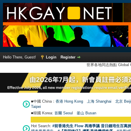
Hello There, Guest!
Login
Register
世界各地同志熱點 Global Ga
■中國 China：
香港 Hong Kong
上海 Shanghai
北京 Beij
Taipei
■韓國 Korea:
首爾 Seou
l
釜山 Busan
Hot Search:
#前香港先生 Flow 再捲爭議 昔日鍾培生百萬挑