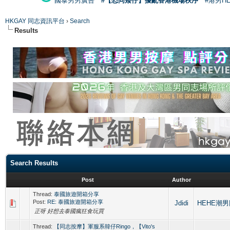
國泰男男廣告
#【恐同矮仔】擾亂香港機場秩序
#港男H
HKGAY 同志資訊平台
›
Search
Results
Search Results
Post
Author
Thread:
泰國旅遊開箱分享
Post:
RE: 泰國旅遊開箱分享
Jdidi
HEHE潮男同
正呀 好想去泰國瘋狂食玩買
Thread:
【同志按摩】軍服系韓仔Ringo，【Vito's