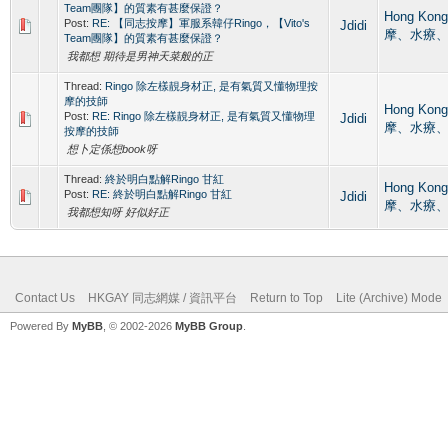
Team團隊】的質素有甚麼保證？
Hong Kon
Post:
RE: 【同志按摩】軍服系韓仔Ringo，【Vito's
Jdidi
摩、水療
Team團隊】的質素有甚麼保證？
我都想 期待是男神天菜般的正
Thread:
Ringo 除左樣靚身材正, 是有氣質又懂物理按
摩的技師
Hong Kon
Post:
RE: Ringo 除左樣靚身材正, 是有氣質又懂物理
Jdidi
摩、水療
按摩的技師
想卜定係想book呀
Thread:
終於明白點解Ringo 甘紅
Hong Kon
Post:
RE: 終於明白點解Ringo 甘紅
Jdidi
摩、水療
我都想知呀 好似好正
Contact Us
HKGAY 同志網媒 / 資訊平台
Return to Top
Lite (Archive) Mode
Powered By
MyBB
, © 2002-2026
MyBB Group
.