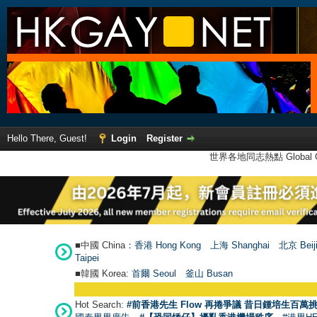
Hello There, Guest!
Login
Register
世界各地同志熱點 Global Ga
■中國 China：
香港 Hong Kong
上海 Shanghai
北京 Beij
Taipei
■韓國 Korea:
首爾 Seou
l
釜山 Busan
Hot Search:
#前香港先生 Flow 再捲爭議 昔日鍾培生百萬挑