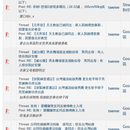
以下）
Str
Post:
RE: 吞精! 想塭D差唔多嘅玩（18-22歲， 165cm/50kg或
tweree
Bi
以下）
重口味x_x
Thread:
【元宵節】天主教徒已婚同志：家人因婚禮曾撕裂，
因愛復合於教堂
Gos
Post:
RE: 【元宵節】天主教徒已婚同志：家人因婚禮曾撕
tweree
區
裂，因愛復合於教堂
要企出來面對全世界真係要啲勇氣
Thread:
【被出櫃】男友機場接送感動伯母 男同志母：有人
惜你我好安樂
Gos
Post:
RE: 【被出櫃】男友機場接送感動伯母 男同志母：有
tweree
區
人惜你我好安樂
衣家父母都開明左
Thread:
【加緊練普通話】台灣邀請組做男團 更生歌手韓子亮
苦練舞功求出路
Gos
Post:
RE: 【加緊練普通話】台灣邀請組做男團 更生歌手韓子
tweree
區
亮苦練舞功求出路
如果佢係鴨鴨 我都願意番佢牌子既
Thread:
首例！ 愛爾蘭禁反同反猶傳教士入境
Gos
Post:
RE: 首例！ 愛爾蘭禁反同反猶傳教士入境
tweree
區
咁鬼多宗教紛爭
Thread:
台同性婚姻專法拍板 港同志︰想去台灣結婚
Gos
Post:
RE: 台同性婚姻專法拍板 港同志︰想去台灣結婚
tweree