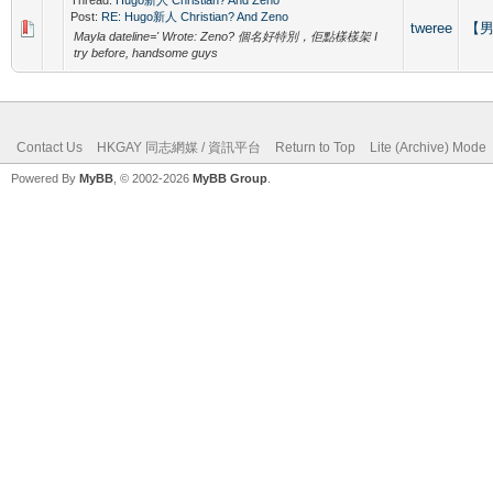
Post:
RE: Hugo新人 Christian? And Zeno
tweree
【男
Mayla dateline=' Wrote: Zeno? 個名好特別，佢點樣樣架 I
try before, handsome guys
Contact Us
HKGAY 同志網媒 / 資訊平台
Return to Top
Lite (Archive) Mode
Powered By
MyBB
, © 2002-2026
MyBB Group
.