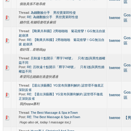
區
個妝真係不敢恭維
Thread:
為錢翻臉分手 男控賣菜郎性侵
Gos
Post:
RE: 為錢翻臉分手 男控賣菜郎性侵
tweree
區
錢作怪,有錢唔會咁多麻煩
Thread:
【剛果共和國】2男啪啪啪 菊花痙攣！GG無法自拔
超崩潰
Gos
Post:
RE: 【剛果共和國】2男啪啪啪 菊花痙攣！GG無法自
tweree
區
拔 超崩潰
都好既，差啲就gg
Thread:
呂秋遠十點開示「釋字748號」 只有1點與異性婚權
益不同
Gos
Post:
RE: 呂秋遠十點開示「釋字748號」 只有1點與異性婚
tweree
區
權益不同
希望同志婚姻在港盡快通過
Thread:
【退出演藝圈】YG宣布與勝利解約 認管理不徹底正
深刻反省
Gos
Post:
RE: 【退出演藝圈】YG宣布與勝利解約 認管理不徹底
tweree
區
正深刻反省
我的oppa勝利
Thread:
The Best Massage & Spa inTown
Post:
RE: The Best Massage & Spa inTown
tweree
【男
Hugo also ok, today I massage too;)
Thread:
Hugo新人 Christian? And Zeno