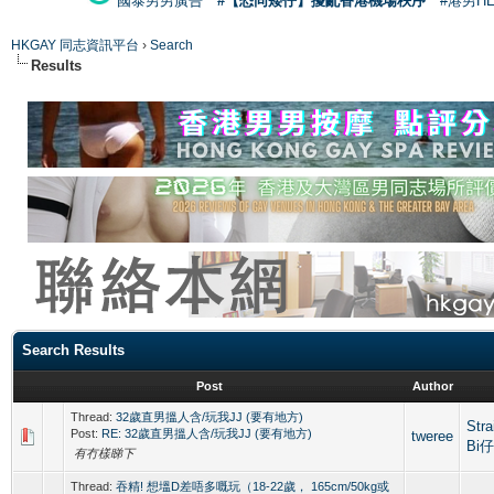
國泰男男廣告
#【恐同矮仔】擾亂香港機場秩序
#港男H
HKGAY 同志資訊平台
›
Search
Results
Search Results
Post
Author
Thread:
32歲直男搵人含/玩我JJ (要有地方)
Str
Post:
RE: 32歲直男搵人含/玩我JJ (要有地方)
tweree
Bi
有冇樣睇下
Thread:
吞精! 想塭D差唔多嘅玩（18-22歲， 165cm/50kg或