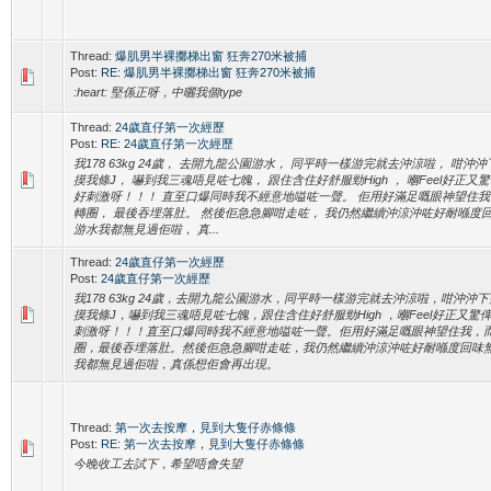
Thread:
爆肌男半裸擲梯出窗 狂奔270米被捕
Post:
RE: 爆肌男半裸擲梯出窗 狂奔270米被捕
:heart: 堅係正呀，中曬我個type
Thread:
24歲直仔第一次經歷
Post:
RE: 24歲直仔第一次經歷
我178 63kg 24歲， 去開九龍公園游水， 同平時一樣游完就去沖涼啦， 咁
摸我條J， 嚇到我三魂唔見咗七魄， 跟住含住好舒服勁High ， 嗰Feel好正
好刺激呀！！！ 直至口爆同時我不經意地嗌咗一聲。 佢用好滿足嘅眼神望住我
轉圈， 最後吞埋落肚。 然後佢急急腳咁走咗， 我仍然繼續沖涼沖咗好耐喺度回
游水我都無見過佢啦， 真...
Thread:
24歲直仔第一次經歷
Post:
24歲直仔第一次經歷
我178 63kg 24歲，去開九龍公園游水，同平時一樣游完就去沖涼啦，咁沖沖
摸我條J，嚇到我三魂唔見咗七魄，跟住含住好舒服勁High ，嗰Feel好正又驚
刺激呀！！！直至口爆同時我不經意地嗌咗一聲。佢用好滿足嘅眼神望住我，
圈，最後吞埋落肚。然後佢急急腳咁走咗，我仍然繼續沖涼沖咗好耐喺度回味
我都無見過佢啦，真係想佢會再出現。
Thread:
第一次去按摩，見到大隻仔赤條條
Post:
RE: 第一次去按摩，見到大隻仔赤條條
今晚收工去試下，希望唔會失望