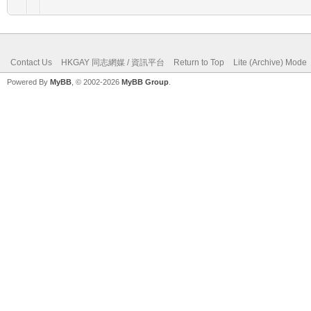
Contact Us
HKGAY 同志網媒 / 資訊平台
Return to Top
Lite (Archive) Mode
Powered By
MyBB
, © 2002-2026
MyBB Group
.