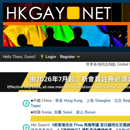
Hello There, Guest!
Login
Register
世界各地同志熱點 Global Ga
■中國 China：
香港 Hong Kong
上海 Shanghai
北京 Beij
Taipei
■韓國 Korea:
首爾 Seou
l
釜山 Busan
Hot Search:
#前香港先生 Flow 再捲爭議 昔日鍾培生百萬挑