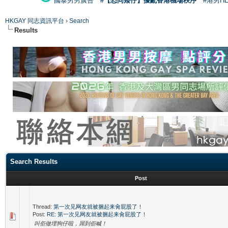
國泰男男廣告
#【恐同矮仔】擾亂香港機場秩序
#港男H
HKGAY 同志資訊平台
›
Search
Results
Search Results
Post
Thread:
第一次见网友就被捆起来肏屁股了！
Post:
RE: 第一次见网友就被捆起来肏屁股了！
叫佢做埋狗仔啦，屌到佢喊！