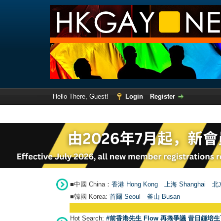
Hello There, Guest!
Login
Register
■中國 China：
香港 Hong Kong
上海 Shanghai
北京
■韓國 Korea:
首爾 Seou
l
釜山 Busan
Hot Search:
#前香港先生 Flow 再捲爭議 昔日鍾培生