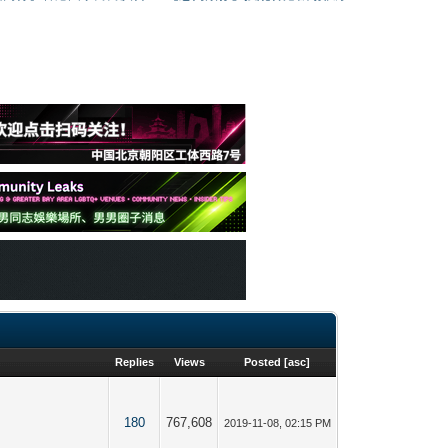
Replies
Views
Posted
[
asc
]
180
767,608
2019-11-08, 02:15 PM