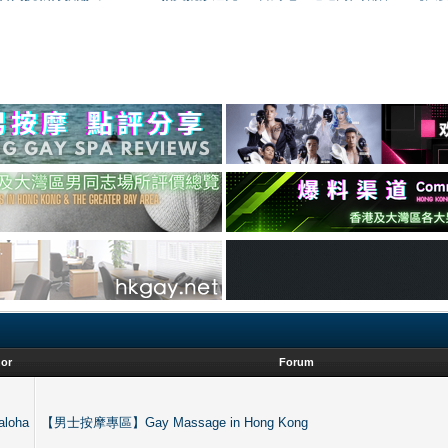
or
Forum
aloha
【男士按摩專區】Gay Massage in Hong Kong