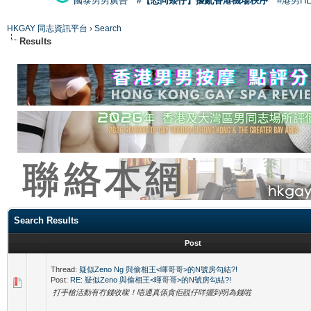
國泰男男廣告
#【恐同矮仔】擾亂香港機場秩序
#港男H
HKGAY 同志資訊平台
›
Search
Results
Search Results
Post
Thread:
疑似Zeno Ng 與偷相王<暉哥哥>的N號房勾結?!
Post:
RE: 疑似Zeno 與偷相王<暉哥哥>的N號房勾結?!
打手槍活動有冇錢收㗎！唔通真係貪佢靚仔咩擺到明為錢啦