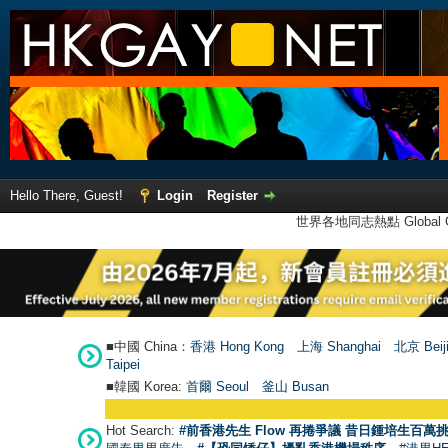
Hello There, Guest!
Login
Register
世界各地同志熱點 Global Ga
■中國 China：
香港 Hong Kong
上海 Shanghai
北京 Beij
Taipei
■韓國 Korea:
首爾 Seou
l
釜山 Busan
Hot Search:
#前香港先生 Flow 再捲爭議 昔日鍾培生百萬挑