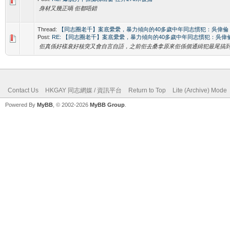
身材又幾正喎 佢都唔錯
Thread:
【同志圈老千】案底纍纍，暴力傾向的40多歲中年同志慣犯：吳偉倫
Post:
RE: 【同志圈老千】案底纍纍，暴力傾向的40多歲中年同志慣犯：吳偉
佢真係好樣衰好核突又會自言自語，之前佢去桑拿原來佢係個通緝犯最尾搞
Contact Us
HKGAY 同志網媒 / 資訊平台
Return to Top
Lite (Archive) Mode
Powered By
MyBB
, © 2002-2026
MyBB Group
.