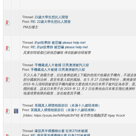
Thread:
22歲大學生想比人開發
Post:
RE: 22歲大學生想比人開發
PM左樓主
Thread:
約pt按摩師 被恐嚇 please help me!
Post:
RE: 約pt按摩師 被恐嚇 please help me!
其實佢咁樣都已經係恐嚇啦 俾你點解你唔報警
Thread:
手機藏成人片被捕 日男澳洲被判入獄
Post:
手機藏成人片被捕 日男澳洲被判入獄
不少人為了貪圖方便，往往會將從網上下載的色情片收藏在手機內，不過這
部分國家的法例，甚至有著入獄的風險。在 5 月 27 日的較早時分，澳洲邊
2019 年入境時因被發現手機內藏有大量色情片的日本男子被判定為有罪，需入獄
體的報道，該名日本男子在 2019 年 11 月 2 日在乘坐由日本東京飛往澳
地邊境警衛隊的截查，並在檢查其手機...
Thread:
英國真人裸體相親節目（未滿十八歲唔准睇）
Post:
英國真人裸體相親節目（未滿十八歲唔准睇）
[Video: https://youtu.be/NARejIb3hFM] 有冇野生嘅翻譯君 #gay #cock
Thread:
爆肌男半裸擲梯出窗 狂奔270米被捕
Post:
RE: 爆肌男半裸擲梯出窗 狂奔270米被捕