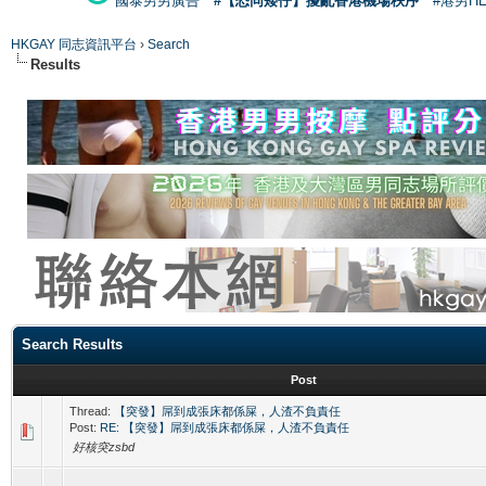
國泰男男廣告
#【恐同矮仔】擾亂香港機場秩序
#港男H
HKGAY 同志資訊平台
›
Search
Results
Search Results
Post
Thread:
【突發】屌到成張床都係屎，人渣不負責任
Post:
RE: 【突發】屌到成張床都係屎，人渣不負責任
好核突zsbd