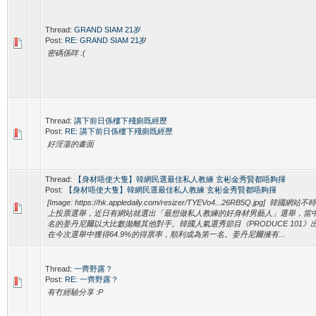
Thread:
GRAND SIAM 21岁
Post:
RE: GRAND SIAM 21岁
密碼係咩 :(
Thread:
講下前日係樓下殘廁既經歷
Post:
RE: 講下前日係樓下殘廁既經歷
好淫蕩的畫面
Thread:
【身材唔使大隻】韓網民選最佳私人教練 玄彬金秀賢都唔夠揮
Post:
【身材唔使大隻】韓網民選最佳私人教練 玄彬金秀賢都唔夠揮
[Image: https://hk.appledaily.com/resizer/TYEVo4...26RB5Q.jpg]
上投票選舉，近日有網站就選出「最想做私人教練的好身材男藝人」選舉，當
名的姜丹尼爾以大比數拋離其他對手。韓國人氣選秀節目《PRODUCE 101
在今次選舉中獲得64.9%的得票率，順利成為第一名。姜丹尼爾擁有...
Thread:
一齊野露？
Post:
RE: 一齊野露？
有冇經驗分享 :P