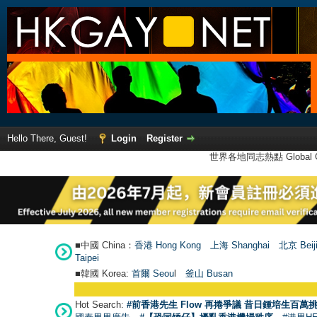
Hello There, Guest!
Login
Register
世界各地同志熱點 Global Ga
■中國 China：
香港 Hong Kong
上海 Shanghai
北京 Beij
Taipei
■韓國 Korea:
首爾 Seou
l
釜山 Busan
Hot Search:
#前香港先生 Flow 再捲爭議 昔日鍾培生百萬挑