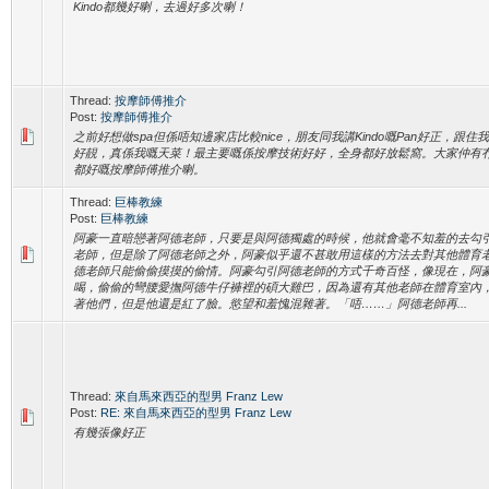
Kindo都幾好喇，去過好多次喇！
Thread:
按摩師傅推介
Post:
按摩師傅推介
之前好想做spa但係唔知邊家店比較nice，朋友同我講Kindo嘅Pan好正，跟住我
好靚，真係我嘅天菜！最主要嘅係按摩技術好好，全身都好放鬆窩。大家仲有
都好嘅按摩師傅推介喇。
Thread:
巨棒教練
Post:
巨棒教練
阿豪一直暗戀著阿德老師，只要是與阿德獨處的時候，他就會毫不知羞的去勾
老師，但是除了阿德老師之外，阿豪似乎還不甚敢用這樣的方法去對其他體育
德老師只能偷偷摸摸的偷情。阿豪勾引阿德老師的方式千奇百怪，像現在，阿
喝，偷偷的彎腰愛撫阿德牛仔褲裡的碩大雞巴，因為還有其他老師在體育室內
著他們，但是他還是紅了臉。慾望和羞愧混雜著。「唔……」阿德老師再...
Thread:
來自馬來西亞的型男 Franz Lew
Post:
RE: 來自馬來西亞的型男 Franz Lew
有幾張像好正