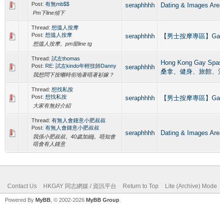
Post:
有無mb$$
seraphhhh
Dating & Imag
Pm下line傾下
Thread:
想搵人按摩
Post:
想搵人按摩
seraphhhh
【男士按摩專區】Gay Ma
想搵人按摩。pm留line tg
Thread:
試左thomas
Hong Kong Gay 
Post:
RE: 試左kindo年輕技師Danny
seraphhhh
桑拿、健身、旅館、
我想問下按嗰時佢地著唔著衫嫁？
Thread:
想找私按
Post:
想找私按
seraphhhh
【男士按摩專區】Gay Ma
大家有無好介紹
Thread:
有無人會鍾意小肥叔叔
Post:
有無人會鍾意小肥叔叔
seraphhhh
Dating & Imag
我係小肥叔叔。40歲加細j。唔知會
唔會有人鍾意
Contact Us
HKGAY 同志網媒 / 資訊平台
Return to Top
Lite (Archive) Mode
Powered By
MyBB
, © 2002-2026
MyBB Group
.