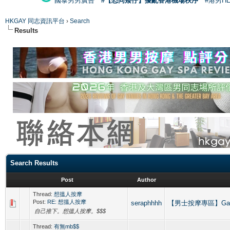
國泰男男廣告
#【恐同矮仔】擾亂香港機場秩序
#港男H
HKGAY 同志資訊平台
›
Search
Results
Search Results
Post
Author
Thread:
想搵人按摩
Post:
RE: 想搵人按摩
seraphhhh
【男士按摩專區】Gay Ma
自己推下。想搵人按摩。$$$
Thread:
有無mb$$