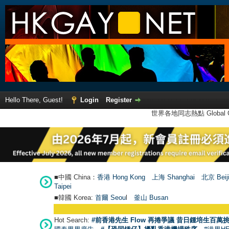
Hello There, Guest!
Login
Register
世界各地同志熱點 Global Ga
■中國 China：
香港 Hong Kong
上海 Shanghai
北京 Beij
Taipei
■韓國 Korea:
首爾 Seou
l
釜山 Busan
Hot Search:
#前香港先生 Flow 再捲爭議 昔日鍾培生百萬挑