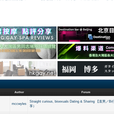
Author
Forum
Straight curious, bisexuals Dating & Sharing 【
mccwyles
享）