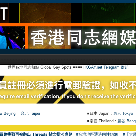
世界各地同志熱點 Global Gay Spots ■■■■
HKGAY.net Telegram 群組
 Beijing
台北 Taipei
■日本 Japan：
東京 Tokyo
■泰國 Thailand：
曼谷 Bang
百萬挑戰再被翻出 Threads 帖文批涉虐兒
#台灣地區通過同性婚姻
#【大