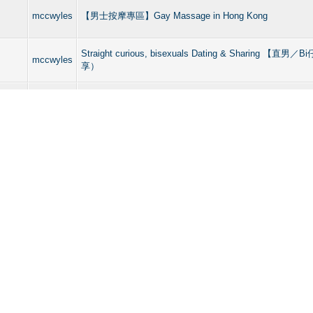
mccwyles
【男士按摩專區】Gay Massage in Hong Kong
Straight curious, bisexuals Dating & Sharing 【
mccwyles
享）
Straight curious, bisexuals Dating & Sharing 【
mccwyles
享）
Straight curious, bisexuals Dating & Sharing 【
mccwyles
享）
Straight curious, bisexuals Dating & Sharing 【
mccwyles
享）
Straight curious, bisexuals Dating & Sharing 【
mccwyles
享）
Straight curious, bisexuals Dating & Sharing 【
mccwyles
 more
享）