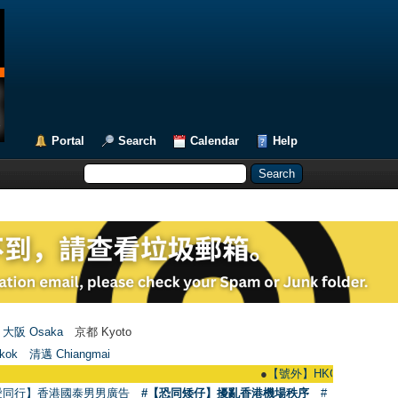
Portal
Search
Calendar
Help
大阪 Osaka
京都 Kyoto
kok
清邁 Chiangmai
●
【號外】HKGAY.net已啟動自家製【群聚
愛同行】香港國泰男男廣告
#【恐同矮仔】擾亂香港機場秩序
#