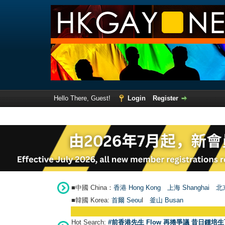
Hello There, Guest!
Login
Register
■中國 China：
香港 Hong Kong
上海 Shanghai
北京
■韓國 Korea:
首爾 Seou
l
釜山 Busan
Hot Search:
#前香港先生 Flow 再捲爭議 昔日鍾培生