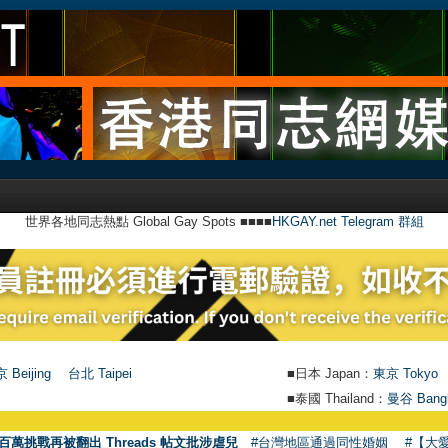
世界各地同志熱點 Global Gay Spots ■■■■
HKGAY.net Telegram 群組
 Beijing
台北 Taipei
■日本 Japan：
東京 Tokyo
■泰國 Thailand：
曼谷 Bang
百萬挑戰再被翻出 Threads 帖文批涉虐兒
#台灣地區通過同性婚姻
#【大