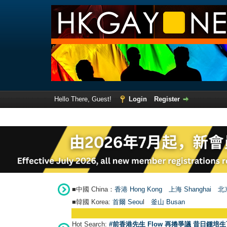
Hello There, Guest!
Login
Register
■中國 China：
香港 Hong Kong
上海 Shanghai
北京
■韓國 Korea:
首爾 Seou
l
釜山 Busan
Hot Search:
#前香港先生 Flow 再捲爭議 昔日鍾培生