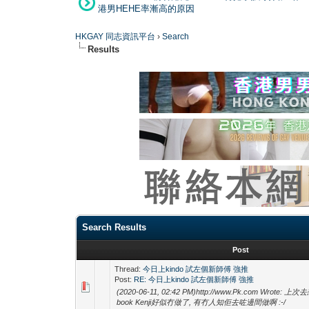
港男HEHE率漸高的原因
HKGAY 同志資訊平台
›
Search
Results
Search Results
Post
Thread:
今日上kindo 試左個新師傅 強推
Post:
RE: 今日上kindo 試左個新師傅 強推
(2020-06-11, 02:42 PM)http://www.Pk.com Wrote:
book Kenji好似冇做了, 有冇人知佢去咗邊間做啊 :-/