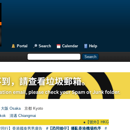
Portal
Search
Calendar
Help
大阪 Osaka
京都 Kyoto
kok
清邁 Chiangmai
●
【號外】HKGAY.net已啟動自家製【群聚
愛同行】香港國泰男男廣告
#【恐同矮仔】擾亂香港機場秩序
#