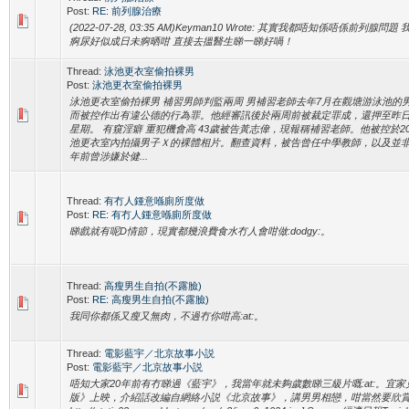
Post:
RE: 前列腺治療
(2022-07-28, 03:35 AM)Keyman10 Wrote: 其實我都唔知係唔係前列
痾尿好似成日未痾晒咁 直接去搵醫生睇一睇好喎！
Thread:
泳池更衣室偷拍裸男
Post:
泳池更衣室偷拍裸男
泳池更衣室偷拍裸男 補習男師判監兩周 男補習老師去年7月在觀塘游泳池的
而被控作出有違公德的行為罪。他經審訊後於兩周前被裁定罪成，還押至昨
星期。 有窺淫癖 重犯機會高 43歲被告黃志偉，現報稱補習老師。他被控於20
池更衣室內拍攝男子Ｘ的裸體相片。翻查資料，被告曾任中學教師，以及並非
年前曾涉嫌於健...
Thread:
有冇人鍾意喺廁所度做
Post:
RE: 有冇人鍾意喺廁所度做
睇戲就有呢D情節，現實都幾浪費食水冇人會咁做:dodgy:。
Thread:
高瘦男生自拍(不露臉)
Post:
RE: 高瘦男生自拍(不露臉)
我同你都係又瘦又無肉，不過冇你咁高:at:。
Thread:
電影藍宇／北京故事小説
Post:
電影藍宇／北京故事小説
唔知大家20年前有冇睇過《藍宇》，我當年就未夠歲數睇三級片嘅:at:。宜家
版》上映，介紹話改編自網絡小説《北京故事》，講男男相戀，咁當然要欣賞一下。