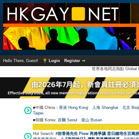
Hello There, Guest!
Login
Register
世界各地同志熱點 Global Ga
■中國 China：
香港 Hong Kong
上海 Shanghai
北京 Beij
Taipei
■韓國 Korea:
首爾 Seou
l
釜山 Busan
Hot Search:
#前香港先生 Flow 再捲爭議 昔日鍾培生百萬挑