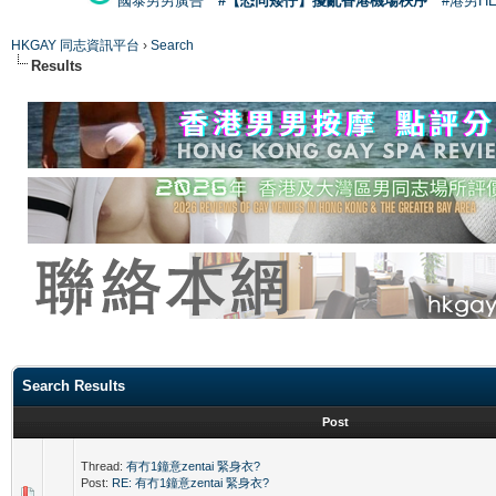
國泰男男廣告
#【恐同矮仔】擾亂香港機場秩序
#港男H
HKGAY 同志資訊平台
›
Search
Results
Search Results
Post
Thread:
有冇1鐘意zentai 緊身衣?
Post:
RE: 有冇1鐘意zentai 緊身衣?