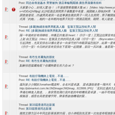
Post:
同志命喪迷姦水 男警被拘 酒店車輪戰闖禍 廣告男落藥有前科
大家要小心，好得人驚:@！（不過個警察都幾大隻:at:） [Video: http://www.yout
v=VDEoQiV8lpg] 尖沙咀酒店房間男子暴斃案中有案，揭開耐人尋味的4
調查後發現，25歲男死者與一名從事廣告業的男子一同入住房間，男子離開
式再「約炮」，相約一名年輕內地男子到另一間酒店開房。期間，有人疑使...
Thread:
[多圖]無綫首個男男配真人騷 監製王賢誌預咗畀人鬧
Post:
RE: [多圖]無綫首個男男配真人騷 監製王賢誌預咗畀人鬧
隔一年後終於有得睇啦，仲播足20集添:heart:！ 仔仔一堂｜王賢誌拉隊宣布節目
上架 由王賢誌（Vinci）監製及主持的同志真人騷《仔仔一堂》（Boyscati
引起譁然，尤其安排在J2播出更令一向保守的TVB觀眾猛烈批評，結果一度
《仔仔一堂》今日終於宣布安排在下星期一起開播，節目一共20集，逢星期一至五
Thread:
有冇生肖屬兔的朋友
Post:
RE: 有冇生肖屬兔的朋友
點解你想搵屬兔呢？你屬狗要生肖六合:at:？
Thread:
有靚仔飛機師上電視，不過……
Post:
RE: 有靚仔飛機師上電視，不過……
搵到多少少關於Jonathan嘅資料，全名叫梁卓謙。 梁卓謙助港青一飛沖天 研航
http://jobmarket.com.hk/JM2image/JM2imag...913999.JPG] 
準備右轉進入跑道。」身穿黑色飛行員外套的年輕機長梁卓謙，一絲不苟地
模擬器，感受在高密度樓宇間，降落舊啟德機場的緊...
Thread:
第33屆香港同志影展
Post:
第33屆香港同志影展
雖然主辦方話今年同志影展係第33屆，但小弟呢刻先至第一次知道有呢個影