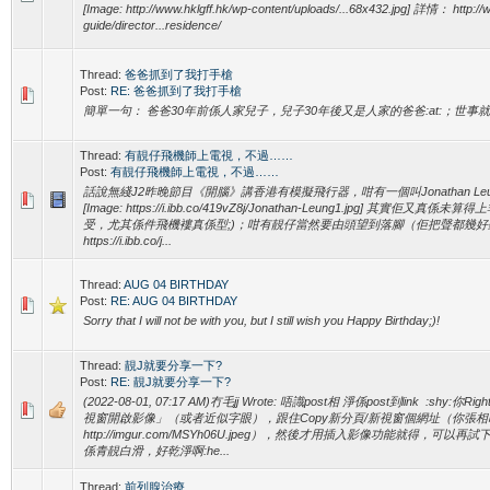
[Image: http://www.hklgff.hk/wp-content/uploads/...68x432.jpg] 詳情： http://ww
guide/director...residence/
Thread:
爸爸抓到了我打手槍
Post:
RE: 爸爸抓到了我打手槍
簡單一句： 爸爸30年前係人家兒子，兒子30年後又是人家的爸爸:at:；世事
Thread:
有靚仔飛機師上電視，不過……
Post:
有靚仔飛機師上電視，不過……
話說無綫J2昨晚節目《開腦》講香港有模擬飛行器，咁有一個叫Jonathan Leun
[Image: https://i.ibb.co/419vZ8j/Jonathan-Leung1.jpg] 其實
受，尤其係件飛機褸真係型;)；咁有靚仔當然要由頭望到落腳（佢把聲都幾好聽）：
https://i.ibb.co/j...
Thread:
AUG 04 BIRTHDAY
Post:
RE: AUG 04 BIRTHDAY
Sorry that I will not be with you, but I still wish you Happy Birthday;)!
Thread:
靚J就要分享一下?
Post:
RE: 靚J就要分享一下?
(2022-08-01, 07:17 AM)冇毛jj Wrote: 唔識post相 淨係post到link :shy:你
視窗開啟影像」（或者近似字眼），跟住Copy新分頁/新視窗個網址（你張相
http://imgur.com/MSYh06U.jpeg），然後才用插入影像功能就得，可以再
係青靚白滑，好乾淨啊:he...
Thread:
前列腺治療