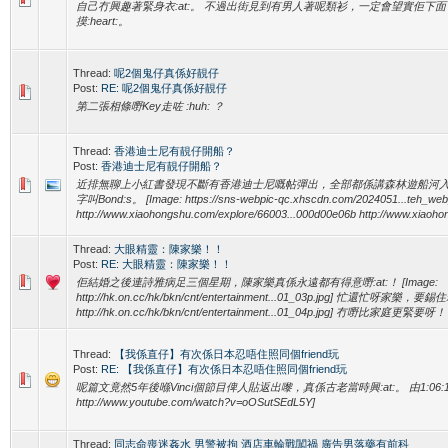
自己冇興趣著緊身衣:at:。 不過出街見到有男人著呢類衫，一定會望實佢下
摸:heart:。
Thread:
呢2個鬼仔真係好靚仔
Post:
RE: 呢2個鬼仔真係好靚仔
第二張相條嘢Key走咗 :huh: ？
Thread:
香港迪士尼有靚仔開船？
Post:
香港迪士尼有靚仔開船？
近排無聊上小紅書發現不斷有香港迪士尼嘅帖彈出，全部都係講森林遊船河
字叫Bond:s。 [Image: https://sns-webpic-qc.xhscdn.com/2024051...teh_web
http://www.xiaohongshu.com/explore/66003...000d00e06b http://www.xiaohon
Thread:
大眼精靈：陳家樂！！
Post:
RE: 大眼精靈：陳家樂！！
佢結婚之後連詩雅病足三個星期，陳家樂真係永遠都有得意嘢:at:！ [Image:
http://hk.on.cc/hk/bkn/cnt/entertainment...01_03p.jpg] 忙還忙呀家樂，要
http://hk.on.cc/hk/bkn/cnt/entertainment...01_04p.jpg] 冇嘢比家庭更緊要呀
Thread:
【我係直仔】有次係日本忍唔住照同個friend玩
Post:
RE: 【我係直仔】有次係日本忍唔住照同個friend玩
呢篇文竟然5年後喺Vinci個節目俾人貼返出嚟，真係古老當時興:at:。 由1:06:10開
http://www.youtube.com/watch?v=oOSutSEdL5Y]
Thread:
同志命喪迷姦水 男警被拘 酒店車輪戰闖禍 廣告男落藥有前科