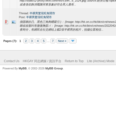
http://static02-proxy.hket.com/res/v3/im...6_1024.jpg] Source:
或者係佢飾演嘅陳捍東形象好符合男人應有...
Thread:
半裸男驚現旺角鬧市
Post:
半裸男驚現旺角鬧市
側面睇好凸、黑色三角夠晒吸引:)： [Image: http://hk.on.cc/hk/bkn/cnt/news/20
睇叔叔都叫有微微胸肌:-/： [Image: http://hk.on.cc/hk/bkn/cnt/news/2022041
夜時分，有網民在社交網站上載2張半裸男的相片，拍攝位置相信...
Pages (7):
1
2
3
4
5
...
7
Next »
Contact Us
HKGAY 同志網媒 / 資訊平台
Return to Top
Lite (Archive) Mode
Powered By
MyBB
, © 2002-2026
MyBB Group
.