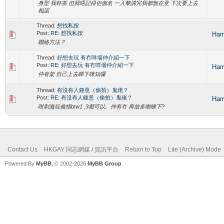
身型 我杯茶 但我唔記得佢個名 一入黎講完我都無在意 下次要上去
相認
Thread:
想找私按
Post:
RE: 想找私按
Ha
聯絡方法？
Thread:
好想去玩 有冇咩場仲介紹一下
Post:
RE: 好想去玩 有冇咩場仲介紹一下
Ha
仲有架 自己上去睇下咪知囉
Thread:
有沒有人鍾意（偷拍）鬼佬？
Post:
RE: 有沒有人鍾意（偷拍）鬼佬？
Ha
咁刺激玩偷指btw1 ,3都可以。仲有冇 再放多啲睇下?
Contact Us
HKGAY 同志網媒 / 資訊平台
Return to Top
Lite (Archive) Mode
Powered By
MyBB
, © 2002-2026
MyBB Group
.