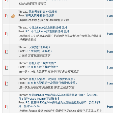
Kindo超爆哩排 要等位
Thread:
我有天菜外表 仲識按摩
Post:
我有天菜外表 仲識按摩
Ha
留聯絡 我有地 想搵外塊 有錢我包你上癮
Thread:
今日上kindo 試左個新師傅 強推
Post:
RE: 今日上kindo 試左個新師傅 強推
Ha
真係無令人失望 基本你講左要求都比到你接近 真心簡單對於我有選
擇困難症黎講
Thread:
大家點打理鳩毛？
Post:
RE: 大家點打理鳩毛？
Ha
1 懶理 其實都應該要理下
Thread:
有冇人教下我點含撚？
Post:
RE: 有冇人教下我點含撚？
Ha
去一次 spa比人按摩下 就會學到野 分分鐘有驚喜
Thread:
有冇人記得第一次同仔仔做愛嘅場景？
Post:
RE: 有冇人記得第一次同仔仔做愛嘅場景？
Ha
第一次點用唔記得 先係尷尬 害羞 之後習慣左
Thread:
究竟KinDO的Vito憑咩成為九龍區最搵錢技師? 【2019年9
月：新增Vito's Team旗下新技師】
Post:
RE: 究竟KinDO的Vito憑咩成為九龍區最搵錢技師? 【2019年9
月：新增Vito's Te...
Ha
好耐無上kindo 最近有個新仔 我覺得仲正個vito 幾靚仔又高又白又有