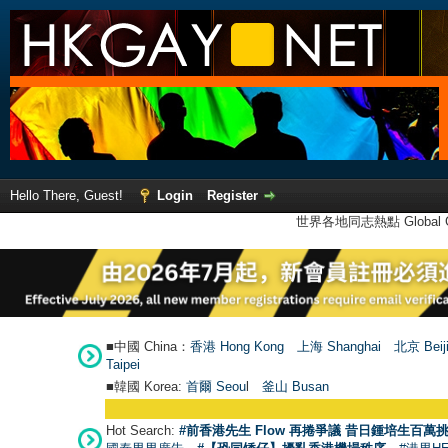
Hello There, Guest!
Login
Register
世界各地同志熱點 Global Ga
■中國 China：
香港 Hong Kong
上海 Shanghai
北京 Beij
Taipei
■韓國 Korea:
首爾 Seou
l
釜山 Busan
Hot Search:
#前香港先生 Flow 再捲爭議 昔日鍾培生百萬挑