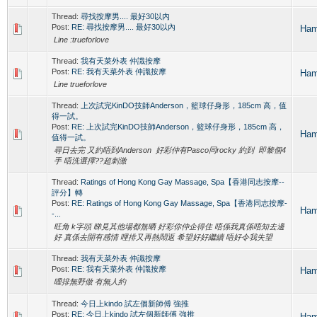
Thread:
尋找按摩男.... 最好30以內
Post:
RE: 尋找按摩男.... 最好30以內
Ha
Line :trueforlove
Thread:
我有天菜外表 仲識按摩
Post:
RE: 我有天菜外表 仲識按摩
Ha
Line trueforlove
Thread:
上次試完KinDO技師Anderson，籃球仔身形，185cm 高，值
得一試。
Post:
RE: 上次試完KinDO技師Anderson，籃球仔身形，185cm 高，
Ha
值得一試。
尋日去完 又約唔到Anderson 好彩仲有Pasco同rocky 約到 即黎個4
手 唔洗選擇??超刺激
Thread:
Ratings of Hong Kong Gay Massage, Spa【香港同志按摩--
評分】轉
Post:
RE: Ratings of Hong Kong Gay Massage, Spa【香港同志按摩-
Ha
-...
旺角 k字頭 睇見其他場都無晒 好彩你仲企得住 唔係我真係唔知去邊
好 真係去開有感情 哩排又再熱鬧返 希望好好繼續 唔好令我失望
Thread:
我有天菜外表 仲識按摩
Post:
RE: 我有天菜外表 仲識按摩
Ha
哩排無野做 有無人約
Thread:
今日上kindo 試左個新師傅 強推
Post:
RE: 今日上kindo 試左個新師傅 強推
Ha