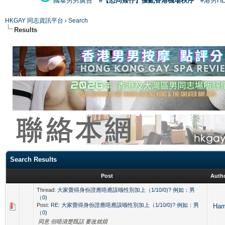
國泰男男廣告
#【恐同矮仔】擾亂香港機場秩序
#港男H
HKGAY 同志資訊平台
›
Search
Results
Search Results
Post
Auth
Thread:
大家覺得身份證應唔應該喺性別加上（1/10/0)? 例如：男
（0)
Post:
RE: 大家覺得身份證應唔應該喺性別加上（1/10/0)? 例如：男
Ha
（0)
同意 但唔清楚既話 要改就煩