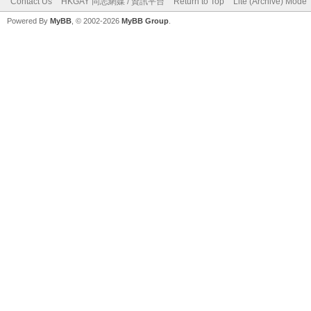
Contact Us
HKGAY 同志網媒 / 資訊平台
Return to Top
Lite (Archive) Mode
Powered By
MyBB
, © 2002-2026
MyBB Group
.