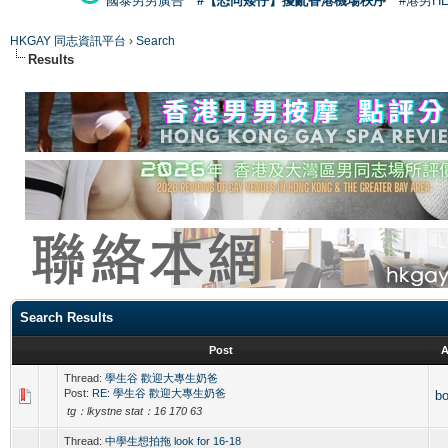
國泰男男廣告
#【恐同矮仔】擾亂香港機場秩序
#港男H
HKGAY 同志資訊平台
›
Search
Results
Search Results
Post
A
Thread:
學生谷 歡迎大專生奶爸
Post:
RE: 學生谷 歡迎大專生奶爸
b
tg：lkystne stat：16 170 63
Thread:
中學生想拍拖 look for 16-18