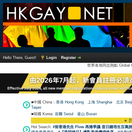
Hello There, Guest!
Login
Register
世界各地同志熱點 Global Ga
■中國 China：
香港 Hong Kong
上海 Shanghai
北京 Beij
Taipei
■韓國 Korea:
首爾 Seou
l
釜山 Busan
●
【號外】
Hot Search:
#前香港先生 Flow 再捲爭議 昔日鍾培生百萬挑