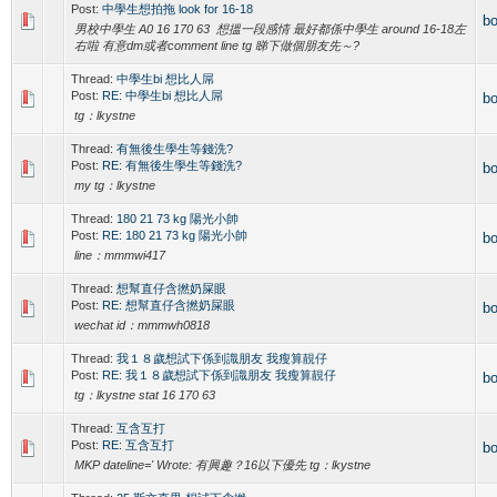
Post:
中學生想拍拖 look for 16-18
b
男校中學生 A0 16 170 63 想搵一段感情 最好都係中學生 around 16-18左
右啦 有意dm或者comment line tg 睇下做個朋友先～?
Thread:
中學生bi 想比人屌
Post:
RE: 中學生bi 想比人屌
b
tg：lkystne
Thread:
有無後生學生等錢洗?
Post:
RE: 有無後生學生等錢洗?
b
my tg：lkystne
Thread:
180 21 73 kg 陽光小帥
Post:
RE: 180 21 73 kg 陽光小帥
b
line：mmmwi417
Thread:
想幫直仔含撚奶屎眼
Post:
RE: 想幫直仔含撚奶屎眼
b
wechat id：mmmwh0818
Thread:
我１８歲想試下係到識朋友 我瘦算靚仔
Post:
RE: 我１８歲想試下係到識朋友 我瘦算靚仔
b
tg：lkystne stat 16 170 63
Thread:
互含互打
Post:
RE: 互含互打
b
MKP dateline=' Wrote: 有興趣？16以下優先 tg：lkystne