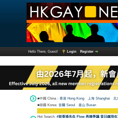
Hello There, Guest!
Login
Register
■中國 China：
香港 Hong Kong
上海 Shanghai
北京
■韓國 Korea:
首爾 Seou
l
釜山 Busan
Hot Search:
#前香港先生 Flow 再捲爭議 昔日鍾培生