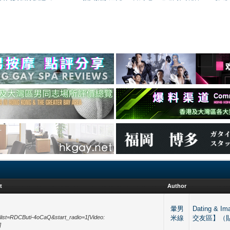
t
Author
暈男
Dating & I
ist=RDCButi-4oCaQ&start_radio=1[Video:
米線
交友區】（
]