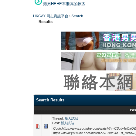
港男HEHE率漸高的原因
HKGAY 同志資訊平台
›
Search
Results
Search Results
Pos
Thread:
新人試貼
Post:
新人試貼
Code:https://www.youtube.com/watch?v=CButi-4oCaQ&l
https://www.youtube.com/watch?v=CButi-4o...rt_radio=1