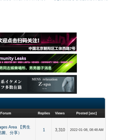
Forum
Replies
Views
Posted
[
asc
]
mages Area 【男生
1
3,310
2022-01-08, 08:48 AM
貼圖、分享）