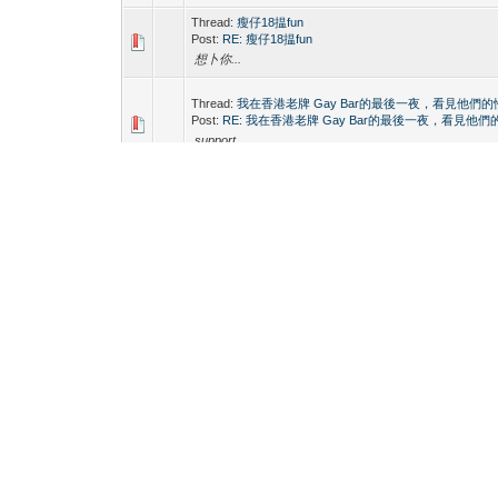
Thread:
瘦仔18揾fun
Post:
RE: 瘦仔18揾fun
想卜你...
Thread:
我在香港老牌 Gay Bar的最後一夜，看見他們
Post:
RE: 我在香港老牌 Gay Bar的最後一夜，看見他
support
Thread:
19歲1仔搵人含我
Post:
RE: 19歲1仔搵人含我
(2021-05-01, 06:44 PM)tommy18457 Wrote: 19 175 65 1 st
sissy pm your tg or line tg: nick_388
Thread:
請問去spa時成個流程點樣？有咩特別野？
Post:
RE: 請問去spa時成個流程點樣？有咩特別野？
入房啜爆個師傅 haha
Thread:
點解Gay Spa禁多大專仔仔下海? 月入3萬輕鬆
Post:
RE: 點解KinDO禁多大專仔仔下海? 月入3萬輕鬆
中途轉基.......
Thread:
Hong Kong, Boyfriend, Long Term Relationship
Post:
RE: Hong Kong, Boyfriend, Long Term Relationship
pm pm