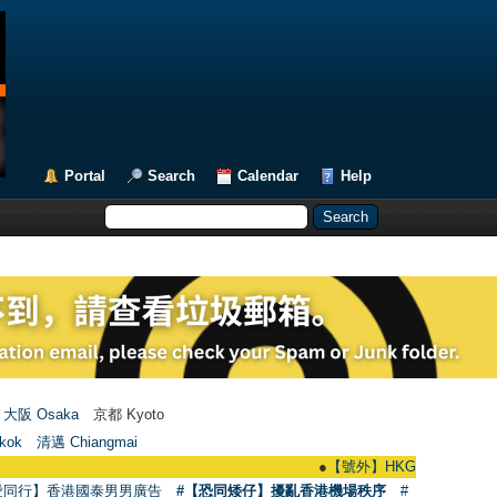
Portal
Search
Calendar
Help
大阪 Osaka
京都 Kyoto
kok
清邁 Chiangmai
●
【號外】HKGAY.net已啟動自家製【群聚T
愛同行】香港國泰男男廣告
#【恐同矮仔】擾亂香港機場秩序
#