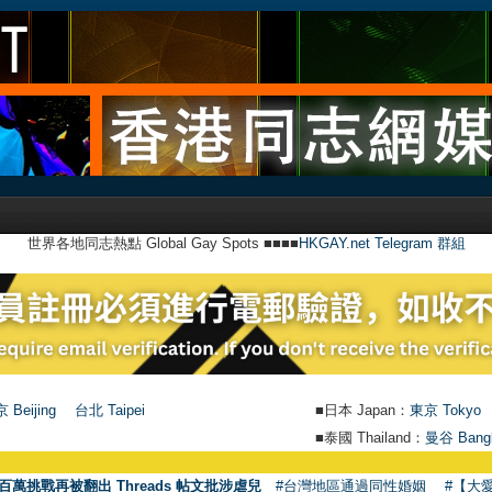
世界各地同志熱點 Global Gay Spots ■■■■
HKGAY.net Telegram 群組
 Beijing
台北 Taipei
■日本 Japan：
東京 Tokyo
■泰國 Thailand：
曼谷 Bang
百萬挑戰再被翻出 Threads 帖文批涉虐兒
#台灣地區通過同性婚姻
#【大