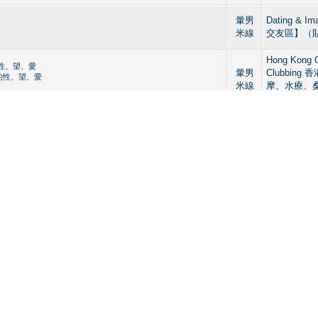
暈男
Dating & I
米線
交友區】（
Hong Kong 
的性、望、愛
暈男
Clubbin
們的性、望、愛
米線
摩、水療、
酒吧】
暈男
Dating & I
raight acting look for young or student not into chubby and
米線
交友區】（
暈男
【男士按摩專
米線
Massage in
Hong Kong 
工,養車養女 嘜都夠。
暈男
Clubbin
工,養車養女 嘜都夠。
米線
摩、水療、
酒吧】
Straight cur
暈男
Dating & 
米線
區】 （貼