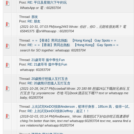
Post:
RE: 平日及星期六下午約玩
WhatsApp or 電：60283704
Thread:
朋友
Post:
RE: 朋友
(2021-10-31, 07:03 PM)tong2443 Wrote: 你好，你O，元朗有朋友嗎？ 電
65845375 電orWhtasapp：60283704
Thread:
＝＝【香港】男同志熱點 【Hong Kong】 Gay Spots＝＝
Post:
RE: ＝＝【香港】男同志熱點 【Hong Kong】 Gay Spots＝＝
search for SO together: whatsapp: 60283704
Thread:
21歲哥哥 搵中學生Fun
Post:
RE: 21歲哥哥 搵中學生Fun
whatsapp: 60283704
Thread:
20歲熊仔想搵人互打互含
Post:
RE: 20歲熊仔想搵人互打互含
(2021-10-28, 04:27 PM)cowball Wrote: 20 180 88 想搵24以下嘅師兄弟玩 互
打互含 Tg: yoyoiamcow 冇地 可以book酒店玩下嘅?? text or whatsapp me
baby, 60283704
Thread:
上次試完KinDO技師Anderson，籃球仔身形，185cm 高，值得一試。
Post:
RE: 上次試完kinDO技師Jeffrey，超正！！
(2018-02-03, 03:14 PM)Redbeans_ Wrote: 我都想試下好似你咁正既遭遇呀
ching I’m better than him, text me! whatsapp:60283704 text me, wanna find a
sex relationship! whatsapp:60283704