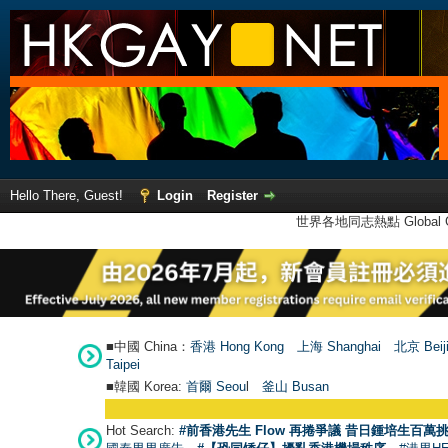
Hello There, Guest!
Login
Register
世界各地同志熱點 Global Ga
■中國 China：
香港 Hong Kong
上海 Shanghai
北京 Beij
Taipei
■韓國 Korea:
首爾 Seou
l
釜山 Busan
Hot Search:
#前香港先生 Flow 再捲爭議 昔日鍾培生百萬挑