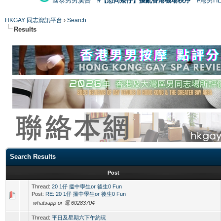
國泰男男廣告
#【恐同矮仔】擾亂香港機場秩序
#港男H
HKGAY 同志資訊平台
›
Search
Results
Search Results
Post
Thread:
20 1仔 搵中學生or 後生0 Fun
Post:
RE: 20 1仔 搵中學生or 後生0 Fun
whatsapp or 電 60283704
Thread:
平日及星期六下午約玩