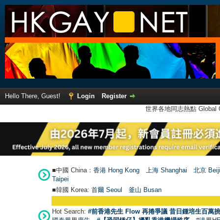
Hello There, Guest!
Login
Register
世界各地同志熱點 Global Ga
■中國 China：
香港 Hong Kong
上海 Shanghai
北京 Beij
Taipei
■韓國 Korea:
首爾 Seou
l
釜山 Busan
Hot Search:
#前香港先生 Flow 再捲爭議 昔日鍾培生百萬挑