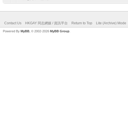
Contact Us
HKGAY 同志網媒 / 資訊平台
Return to Top
Lite (Archive) Mode
Powered By
MyBB
, © 2002-2026
MyBB Group
.