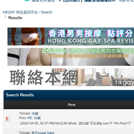
國泰男男廣告
#【恐同矮仔】擾亂香港機場秩序
#港男H
HKGAY 同志資訊平台
›
Search
Results
Search Results
Post
Thread:
16歲
Post:
RE: 16歲
(2022-04-05, 05:37 PM)Yon1136 Wrote: 我16歲 可以加tg sext下 Pm Push下
Thread:
有冇sugar baby