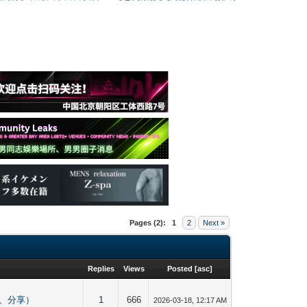
Pages (2):
1
2
Next »
Replies
Views
Posted
[
asc
]
貼圖、分享）
1
666
2026-03-18, 12:17 AM