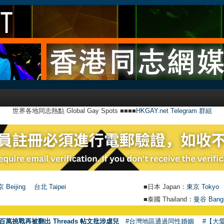
世界各地同志熱點 Global Gay Spots ■■■■
HKGAY.net Telegram 群組
 Beijing
台北 Taipei
■日本 Japan：
東京 Tokyo
■泰國 Thailand：
曼谷 Bang
百萬挑戰再被翻出 Threads 帖文批涉虐兒
#台灣地區通過同性婚姻
#【大