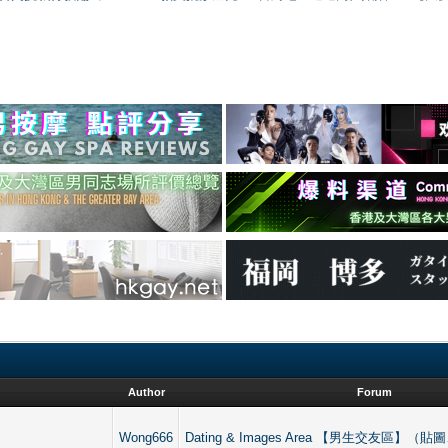
Author
Forum
Wong666
Dating & Images Area 【男生交友區】（