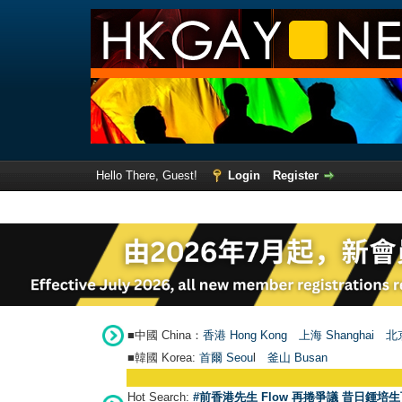
Hello There, Guest!
Login
Register
■中國 China：
香港 Hong Kong
上海 Shanghai
北京
■韓國 Korea:
首爾 Seou
l
釜山 Busan
Hot Search:
#前香港先生 Flow 再捲爭議 昔日鍾培生