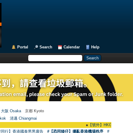
Portal
Search
Calendar
Help
大阪 Osaka
京都 Kyoto
kok
清邁 Chiangmai
●
【號外】HKGAY.net已啟動自家製【群聚T
愛同行】香港國泰男男廣告
#【恐同矮仔】擾亂香港機場秩序
#