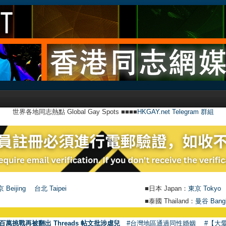
世界各地同志熱點 Global Gay Spots ■■■■
HKGAY.net Telegram 群組
 Beijing
台北 Taipei
■日本 Japan：
東京 Tokyo
■泰國 Thailand：
曼谷 Bang
百萬挑戰再被翻出 Threads 帖文批涉虐兒
#台灣地區通過同性婚姻
#【大