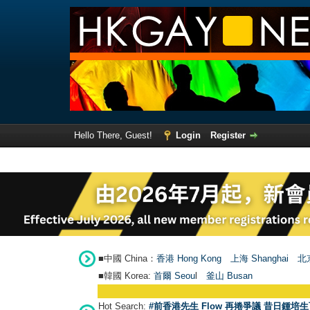
Hello There, Guest!
Login
Register
■中國 China：
香港 Hong Kong
上海 Shanghai
北京
■韓國 Korea:
首爾 Seou
l
釜山 Busan
Hot Search:
#前香港先生 Flow 再捲爭議 昔日鍾培生