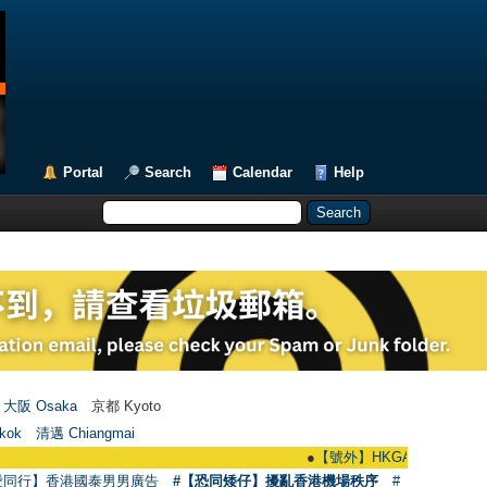
Portal
Search
Calendar
Help
大阪 Osaka
京都 Kyoto
kok
清邁 Chiangmai
●
【號外】HKGAY.net已啟動自家製【群聚Te
愛同行】香港國泰男男廣告
#【恐同矮仔】擾亂香港機場秩序
#