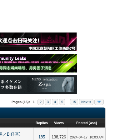
Pages (15):
1
2
3
4
5
...
15
Next »
Replies
Views
Posted
[
asc
]
g 【直男／Bi仔區】
185
138,726
2024-04-17, 10:03 AM