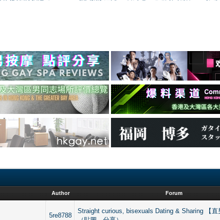
Author
Forum
Straight curious, bisexuals Dating & Sharin
5re8788
（貼圖、分享）