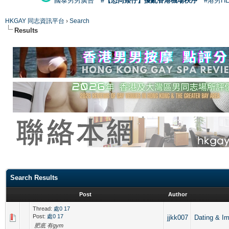
國泰男男廣告
#【恐同矮仔】擾亂香港機場秩序
#港男H
HKGAY 同志資訊平台
›
Search
Results
Search Results
Post
Author
Thread:
處0 17
Post:
處0 17
jjkk007
Dating 
肥底 有gym