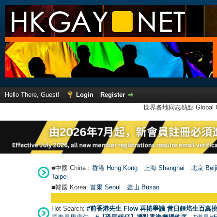
Hello There, Guest!
Login
Register
世界各地同志熱點 Global Ga
■中國 China：
香港 Hong Kong
上海 Shanghai
北京 Beij
Taipei
■韓國 Korea:
首爾 Seou
l
釜山 Busan
Hot Search:
#前香港先生 Flow 再捲爭議 昔日鍾培生百萬挑