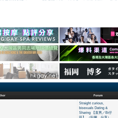
thor
Forum
Straight curious,
bisexuals Dating &
Sharing 【直男／Bi仔
區】 （貼圖、分享）