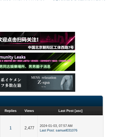
Replies
Views
Last Post
[
asc
]
2024-01-03, 07:57 AM
1
2,477
Last Post
:
samuel031076