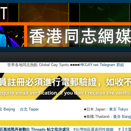
世界各地同志熱點 Global Gay Spots ■■■■
HKGAY.net Telegram 群組
 Beijing
台北 Taipei
■日本 Japan：
東京 Tokyo
■泰國 Thailand：
曼谷 Bang
百萬挑戰再被翻出 Threads 帖文批涉虐兒
#台灣地區通過同性婚姻
#【大