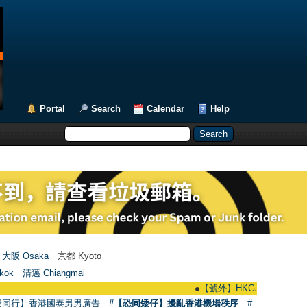
Portal
Search
Calendar
Help
大阪 Osaka
京都 Kyoto
kok
清邁 Chiangmai
●
【號外】HKGAY.net已啟動自家製【群聚
愛同行】香港國泰男男廣告
#【恐同矮仔】擾亂香港機場秩序
#