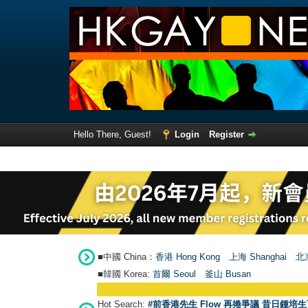
Hello There, Guest!
Login
Register
■中國 China：
香港 Hong Kong
上海 Shanghai
北京
■韓國 Korea:
首爾 Seou
l
釜山 Busan
Hot Search:
#前香港先生 Flow 再捲爭議 昔日鍾培生