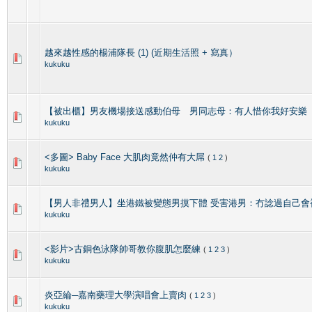
越來越性感的楊浦隊長 (1) (近期生活照 + 寫真）
kukuku
【被出櫃】男友機場接送感動伯母 男同志母：有人惜你我好安樂
kukuku
<多圖> Baby Face 大肌肉竟然仲有大屌
(
1
2
)
kukuku
【男人非禮男人】坐港鐵被變態男摸下體 受害港男：冇諗過自己會
kukuku
<影片>古銅色泳隊帥哥教你腹肌怎麼練
(
1
2
3
)
kukuku
炎亞綸─嘉南藥理大學演唱會上賣肉
(
1
2
3
)
kukuku