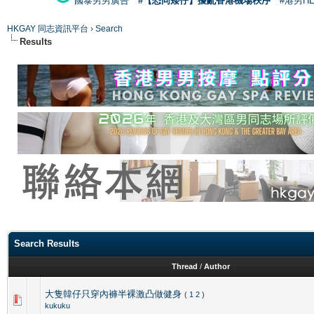
國泰男男廣告
#【恐同矮仔】擾亂香港機場秩序
#港男H
HKGAY 同志資訊平台
›
Search
Results
Search Results
Thread
/
Author
大隻韓仔只穿內褲半裸激凸做健身
(
1
2
)
kukuku