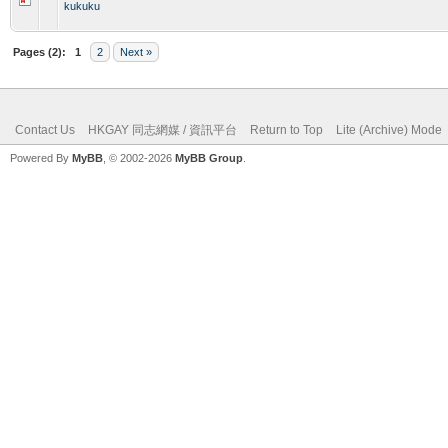
kukuku
Pages (2):
1
2
Next »
Contact Us
HKGAY 同志網媒 / 資訊平台
Return to Top
Lite (Archive) Mode
Powered By
MyBB
, © 2002-2026
MyBB Group
.