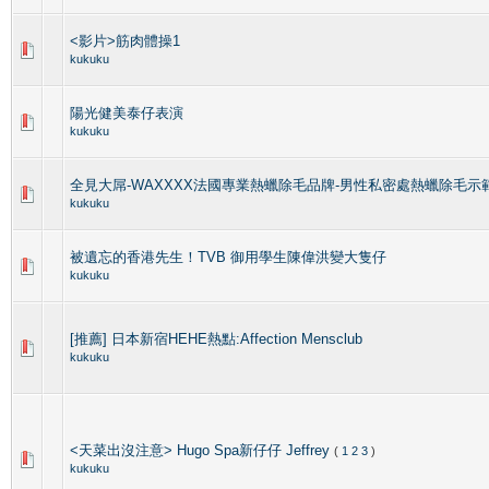
<影片>筋肉體操1
kukuku
陽光健美泰仔表演
kukuku
全見大屌-WAXXXX法國專業熱蠟除毛品牌-男性私密處熱蠟除毛示
kukuku
被遺忘的香港先生！TVB 御用學生陳偉洪變大隻仔
kukuku
[推薦] 日本新宿HEHE熱點:Affection Mensclub
kukuku
<天菜出沒注意> Hugo Spa新仔仔 Jeffrey
(
1
2
3
)
kukuku