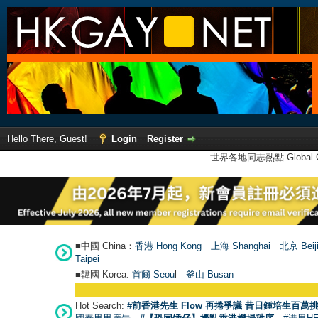
Hello There, Guest!
Login
Register
世界各地同志熱點 Global Ga
■中國 China：
香港 Hong Kong
上海 Shanghai
北京 Beij
Taipei
■韓國 Korea:
首爾 Seou
l
釜山 Busan
Hot Search:
#前香港先生 Flow 再捲爭議 昔日鍾培生百萬挑