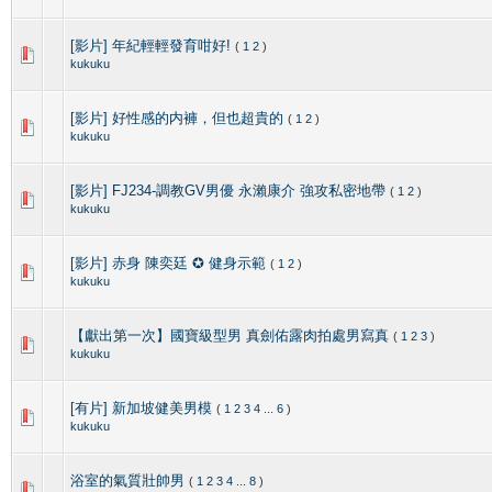
[影片] 年紀輕輕發育咁好!
(
1
2
)
kukuku
[影片] 好性感的内褲，但也超貴的
(
1
2
)
kukuku
[影片] FJ234-調教GV男優 永瀨康介 強攻私密地帶
(
1
2
)
kukuku
[影片] 赤身 陳奕廷 ✪ 健身示範
(
1
2
)
kukuku
【獻出第一次】國寶級型男 真劍佑露肉拍處男寫真
(
1
2
3
)
kukuku
[有片] 新加坡健美男模
(
1
2
3
4
...
6
)
kukuku
浴室的氣質壯帥男
(
1
2
3
4
...
8
)