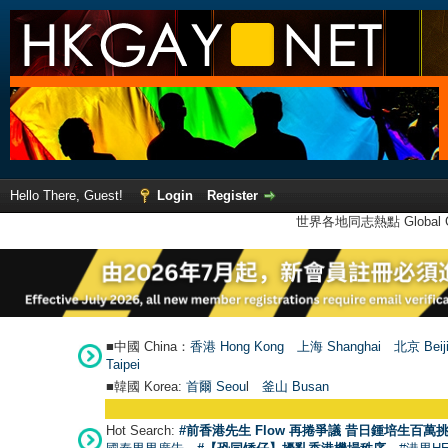
Hello There, Guest!
Login
Register
世界各地同志熱點 Global Ga
■中國 China：
香港 Hong Kong
上海 Shanghai
北京 Beij
Taipei
■韓國 Korea:
首爾 Seou
l
釜山 Busan
Hot Search:
#前香港先生 Flow 再捲爭議 昔日鍾培生百萬挑