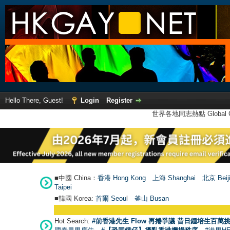
Hello There, Guest!
Login
Register
世界各地同志熱點 Global Ga
■中國 China：
香港 Hong Kong
上海 Shanghai
北京 Beij
Taipei
■韓國 Korea:
首爾 Seou
l
釜山 Busan
Hot Search:
#前香港先生 Flow 再捲爭議 昔日鍾培生百萬挑