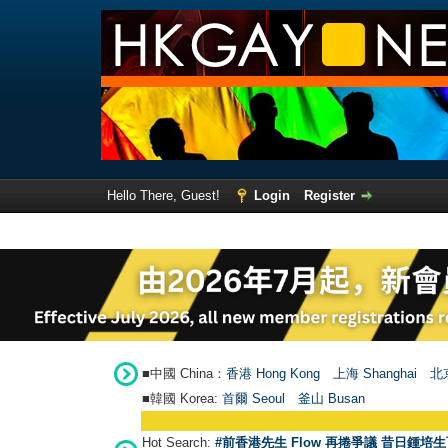
Hello There, Guest!
Login
Register
■中國 China：
香港 Hong Kong
上海 Shanghai
北京
■韓國 Korea:
首爾 Seou
l
釜山 Busan
Hot Search:
#前香港先生 Flow 再捲爭議 昔日鍾培生