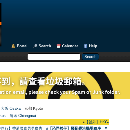
Portal
Search
Calendar
Help
大阪 Osaka
京都 Kyoto
kok
清邁 Chiangmai
●
【號外】HKGAY.net已啟動自家製【群聚T
愛同行】香港國泰男男廣告
#【恐同矮仔】擾亂香港機場秩序
#