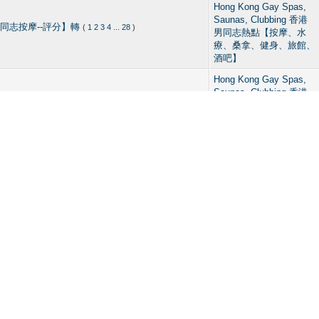
Hong Kong Gay Spas,
Saunas, Clubbing 香港
pa【香港同志按摩--評分】轉
(
1
2
3
4
...
28
)
男同志熱點【按摩、水
療、桑拿、健身、旅館、
酒吧】
Hong Kong Gay Spas,
Saunas, Clubbing 香港
男同志熱點【按摩、水
療、桑拿、健身、旅館、
酒吧】
Hong Kong Gay Spas,
Saunas, Clubbing 香港
com
(
1
2
3
4
...
6
)
男同志熱點【按摩、水
療、桑拿、健身、旅館、
酒吧】
Dating & Images Area
【男生交友區】（貼圖、
分享）
HEHE潮男同人誌 Gay
訊集中區！
(
1
2
3
4
)
Magazines of HKers／
GAY外遊指南
Hong Kong Gay Spas,