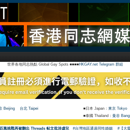
世界各地同志熱點 Global Gay Spots ■■■■
HKGAY.net Telegram 群組
 Beijing
台北 Taipei
■日本 Japan：
東京 Tokyo
■泰國 Thailand：
曼谷 Bang
百萬挑戰再被翻出 Threads 帖文批涉虐兒
#台灣地區通過同性婚姻
#【大