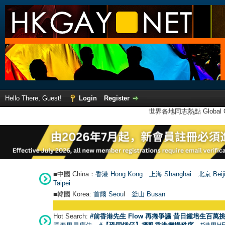
Hello There, Guest!
Login
Register
世界各地同志熱點 Global Ga
■中國 China：
香港 Hong Kong
上海 Shanghai
北京 Beij
Taipei
■韓國 Korea:
首爾 Seou
l
釜山 Busan
Hot Search:
#前香港先生 Flow 再捲爭議 昔日鍾培生百萬挑