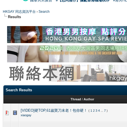
國泰男男廣告
#【恐同矮仔】擾亂香港機場秩序
#港男H
HKGAY 同志資訊平台
›
Search
Results
Search Results
Thread
/
Author
[VIDEO]硬TOP,61嵗寶刀未老！包你硬！
(
1
2
3
4
...
7
)
xiaogay