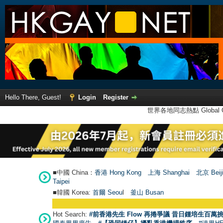
Hello There, Guest!
Login
Register
世界各地同志熱點 Global Ga
■中國 China：
香港 Hong Kong
上海 Shanghai
北京 Beij
Taipei
■韓國 Korea:
首爾 Seou
l
釜山 Busan
Hot Search:
#前香港先生 Flow 再捲爭議 昔日鍾培生百萬挑