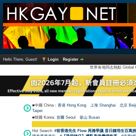
Hello There, Guest!
Login
Register
世界各地同志熱點 Global Ga
■中國 China：
香港 Hong Kong
上海 Shanghai
北京 Beij
Taipei
■韓國 Korea:
首爾 Seou
l
釜山 Busan
Hot Search:
#前香港先生 Flow 再捲爭議 昔日鍾培生百萬挑