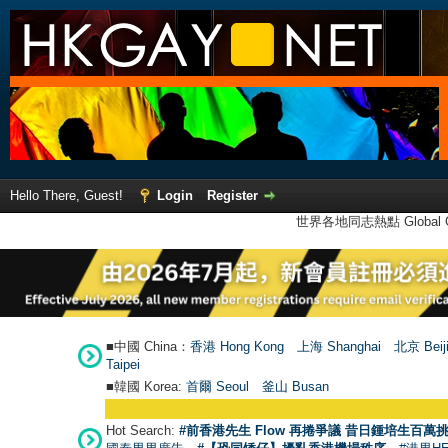
Hello There, Guest!
Login
Register
世界各地同志熱點 Global Ga
■中國 China：
香港 Hong Kong
上海 Shanghai
北京 Beij
Taipei
■韓國 Korea:
首爾 Seou
l
釜山 Busan
Hot Search:
#前香港先生 Flow 再捲爭議 昔日鍾培生百萬挑