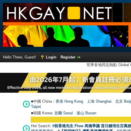
Hello There, Guest!
Login
Register
世界各地同志熱點 Global Ga
■中國 China：
香港 Hong Kong
上海 Shanghai
北京 Beij
Taipei
■韓國 Korea:
首爾 Seou
l
釜山 Busan
Hot Search:
#前香港先生 Flow 再捲爭議 昔日鍾培生百萬挑