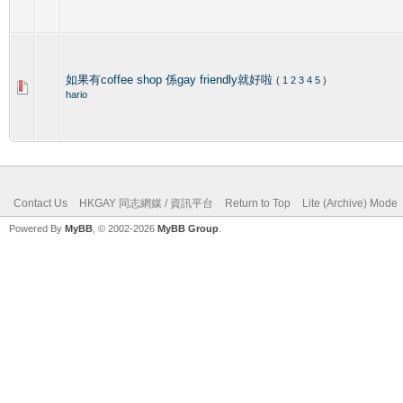
如果有coffee shop 係gay friendly就好啦
(
1
2
3
4
5
)
hario
Contact Us
HKGAY 同志網媒 / 資訊平台
Return to Top
Lite (Archive) Mode
Powered By
MyBB
, © 2002-2026
MyBB Group
.