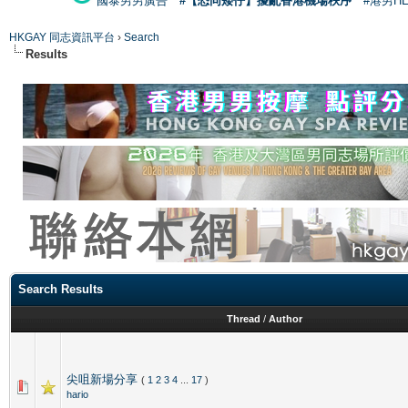
國泰男男廣告
#【恐同矮仔】擾亂香港機場秩序
#港男H
HKGAY 同志資訊平台
›
Search
Results
Search Results
Thread
/
Author
尖咀新場分享
(
1
2
3
4
...
17
)
hario