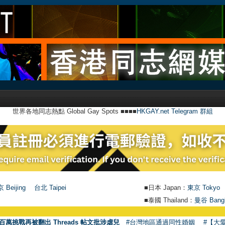
世界各地同志熱點 Global Gay Spots ■■■■
HKGAY.net Telegram 群組
 Beijing
台北 Taipei
■日本 Japan：
東京 Tokyo
■泰國 Thailand：
曼谷 Bang
百萬挑戰再被翻出 Threads 帖文批涉虐兒
#台灣地區通過同性婚姻
#【大