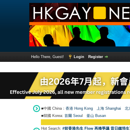
Hello There, Guest!
Login
Register
■中國 China：
香港 Hong Kong
上海 Shanghai
北京
■韓國 Korea:
首爾 Seou
l
釜山 Busan
Hot Search:
#前香港先生 Flow 再捲爭議 昔日鍾培生