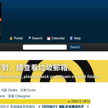
Portal
Search
Calendar
Help
大阪 Osaka
京都 Kyoto
kok
清邁 Chiangmai
●
【號外】HKGAY.net已啟動自家製【群聚T
愛同行】香港國泰男男廣告
#【恐同矮仔】擾亂香港機場秩序
#