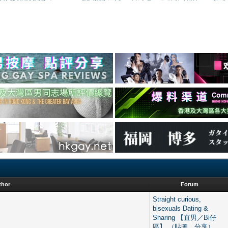
thor
Forum
Straight curious,
bisexuals Dating &
Sharing 【直男／Bi仔
區】 （貼圖、分享）