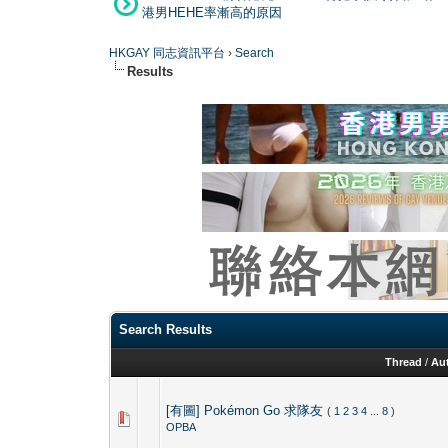
港男HEHE率漸高的原因
HKGAY 同志資訊平台
›
Search
Results
Search Results
Thread
/
Au
[有圖] Pokémon Go 求隊友
(
1
2
3
4
...
8
)
OPBA