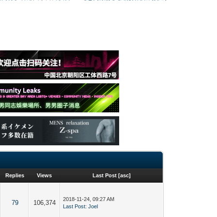
Replies
Views
Last Post
[
asc
]
2018-11-24, 09:27 AM
79
106,374
Last Post
:
Joel