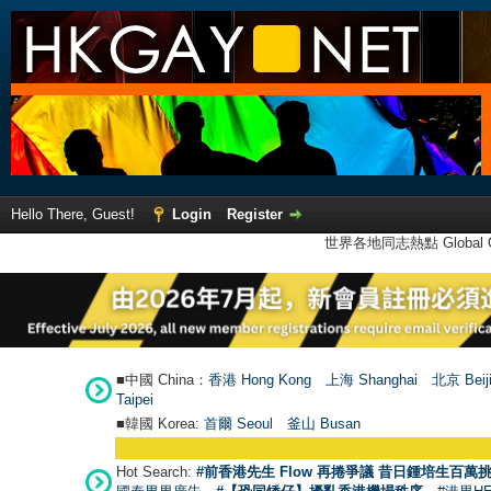
Hello There, Guest!
Login
Register
世界各地同志熱點 Global Ga
■中國 China：
香港 Hong Kong
上海 Shanghai
北京 Beij
Taipei
■韓國 Korea:
首爾 Seou
l
釜山 Busan
Hot Search:
#前香港先生 Flow 再捲爭議 昔日鍾培生百萬挑