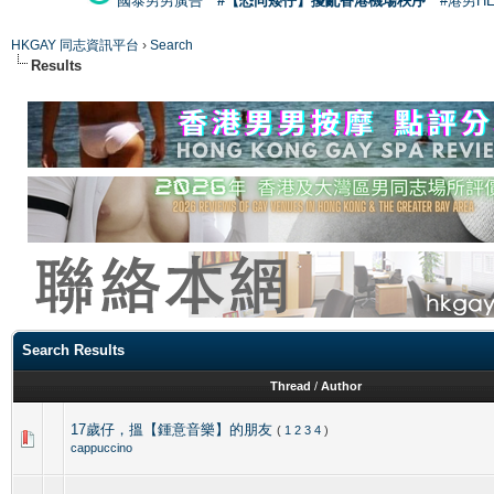
國泰男男廣告
#【恐同矮仔】擾亂香港機場秩序
#港男H
HKGAY 同志資訊平台
›
Search
Results
Search Results
Thread
/
Author
17歲仔，搵【鍾意音樂】的朋友
(
1
2
3
4
)
cappuccino