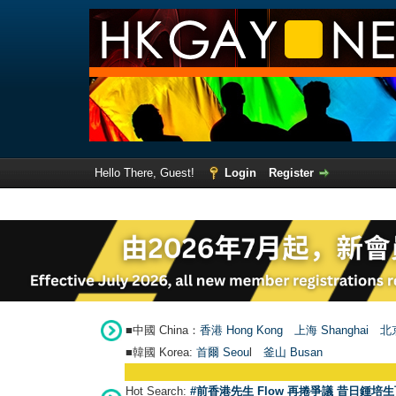
Hello There, Guest!
Login
Register
■中國 China：
香港 Hong Kong
上海 Shanghai
北京
■韓國 Korea:
首爾 Seou
l
釜山 Busan
Hot Search:
#前香港先生 Flow 再捲爭議 昔日鍾培生