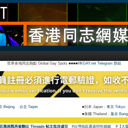
世界各地同志熱點 Global Gay Spots ■■■■
HKGAY.net Telegram 群組
 Beijing
台北 Taipei
■日本 Japan：
東京 Tokyo
■泰國 Thailand：
曼谷 Bang
百萬挑戰再被翻出 Threads 帖文批涉虐兒
#台灣地區通過同性婚姻
#【大