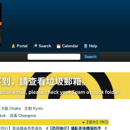
Portal
Search
Calendar
Help
大阪 Osaka
京都 Kyoto
kok
清邁 Chiangmai
●
【號外】HKGAY.net已啟動自家製【群
愛同行】香港國泰男男廣告
#【恐同矮仔】擾亂香港機場秩序
#