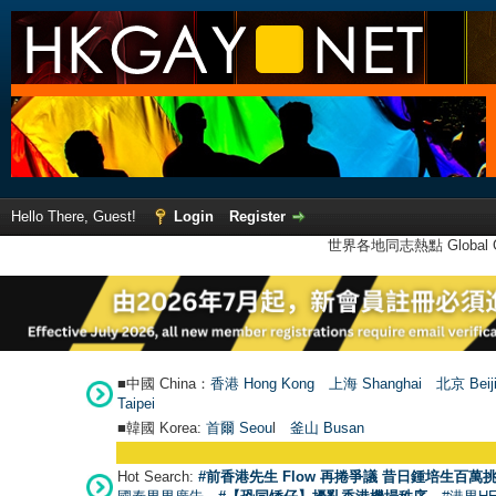
Hello There, Guest!
Login
Register
世界各地同志熱點 Global Ga
■中國 China：
香港 Hong Kong
上海 Shanghai
北京 Beij
Taipei
■韓國 Korea:
首爾 Seou
l
釜山 Busan
Hot Search:
#前香港先生 Flow 再捲爭議 昔日鍾培生百萬挑