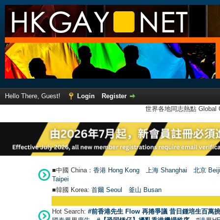
Hello There, Guest!
Login
Register
世界各地同志熱點 Global Ga
■中國 China：
香港 Hong Kong
上海 Shanghai
北京 Beij
Taipei
■韓國 Korea:
首爾 Seou
l
釜山 Busan
Hot Search:
#前香港先生 Flow 再捲爭議 昔日鍾培生百萬挑