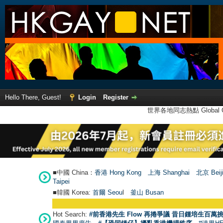
Hello There, Guest!
Login
Register
世界各地同志熱點 Global Ga
■中國 China：
香港 Hong Kong
上海 Shanghai
北京 Beij
Taipei
■韓國 Korea:
首爾 Seou
l
釜山 Busan
Hot Search:
#前香港先生 Flow 再捲爭議 昔日鍾培生百萬挑