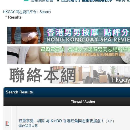
國泰男男廣告
#【恐同矮仔】擾亂香港機場秩序
#港男H
HKGAY 同志資訊平台
›
Search
Results
Search Results
Thread
/
Author
双重享受 - 胡同 与 KinDO 香港旺角同志重要据点！
(
1
2
)
烟台我是大葱