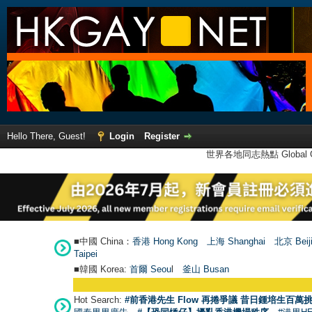
Hello There, Guest!
Login
Register
世界各地同志熱點 Global Ga
■中國 China：
香港 Hong Kong
上海 Shanghai
北京 Beij
Taipei
■韓國 Korea:
首爾 Seou
l
釜山 Busan
Hot Search:
#前香港先生 Flow 再捲爭議 昔日鍾培生百萬挑