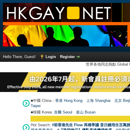
Hello There, Guest!
Login
Register
世界各地同志熱點 Global Ga
■中國 China：
香港 Hong Kong
上海 Shanghai
北京 Beij
Taipei
■韓國 Korea:
首爾 Seou
l
釜山 Busan
Hot Search:
#前香港先生 Flow 再捲爭議 昔日鍾培生百萬挑