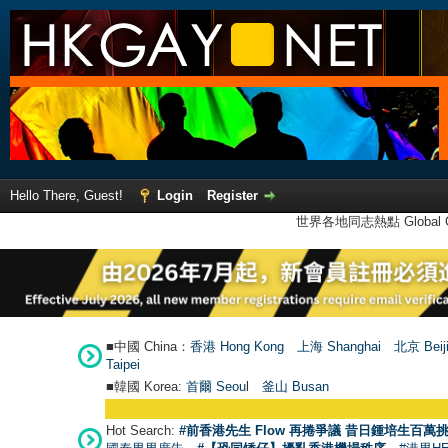
Hello There, Guest!
Login
Register
世界各地同志熱點 Global Ga
■中國 China：
香港 Hong Kong
上海 Shanghai
北京 Beij
Taipei
■韓國 Korea:
首爾 Seou
l
釜山 Busan
Hot Search:
#前香港先生 Flow 再捲爭議 昔日鍾培生百萬挑