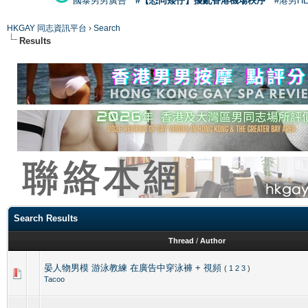
國泰男男廣告
#【恐同矮仔】擾亂香港機場秩序
#港男H
HKGAY 同志資訊平台
›
Search
Results
Search Results
Thread
/
Author
晏人物男模 游泳教練 在廣告中穿泳褲 + 視頻
(
1
2
3
)
Tacoo