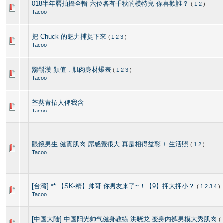
018半年曆拍攝全輯 六位各有千秋的模特兒 你喜歡誰？
(
1
2
)
Tacoo
把 Chuck 的魅力捕捉下來
(
1
2
3
)
Tacoo
鬍鬍漢 顏值 . 肌肉身材爆表
(
1
2
3
)
Tacoo
荃葵青招人俾我含
Tacoo
眼鏡男生 健實肌肉 屌感覺很大 真是相得益彰 + 生活照
(
1
2
)
Tacoo
[台湾] ** 【SK-精】帅哥 你男友来了~！【9】押大押小？
(
1
2
3
4
)
Tacoo
[中国大陆] 中国阳光帅气健身教练 洪晓龙 变身内裤男模大秀肌肉
(