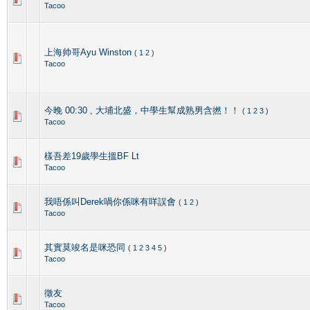
Tacoo
上海帅哥Ayu Winston
(
1
2
)
Tacoo
今晚 00:30 , 大埔北盛，中學生幫成熟男含撚！！
(
1
2
3
)
Tacoo
樣吾差19歲學生搵BF Lt
Tacoo
我唔係叫Derek喎你係咪有咩誤會
(
1
2
)
Tacoo
其實莫竣名是咪恐同
(
1
2
3
4
5
)
Tacoo
徵友
Tacoo