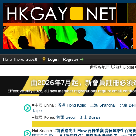
Hello There, Guest!
Login
Register
世界各地同志熱點 Global Ga
■中國 China：
香港 Hong Kong
上海 Shanghai
北京 Beij
Taipei
■韓國 Korea:
首爾 Seou
l
釜山 Busan
Hot Search:
#前香港先生 Flow 再捲爭議 昔日鍾培生百萬挑