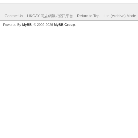
Contact Us
HKGAY 同志網媒 / 資訊平台
Return to Top
Lite (Archive) Mode
Powered By
MyBB
, © 2002-2026
MyBB Group
.