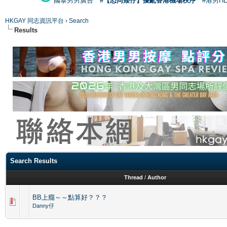
國泰男男廣告
#【恐同矮仔】擾亂香港機場秩序
#港男H
HKGAY 同志資訊平台
›
Search
Results
Search Results
Thread
/
Author
BB上癮～～點算好？？？
Danny仔