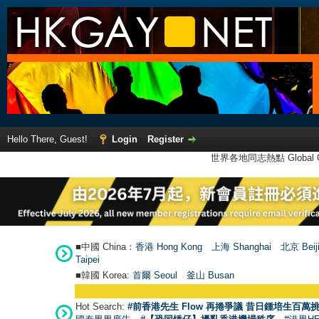
Hello There, Guest!
Login
Register
世界各地同志熱點 Global Ga
■中國 China：
香港 Hong Kong
上海 Shanghai
北京 Beij
Taipei
■韓國 Korea:
首爾 Seou
l
釜山 Busan
Hot Search:
#前香港先生 Flow 再捲爭議 昔日鍾培生百萬挑